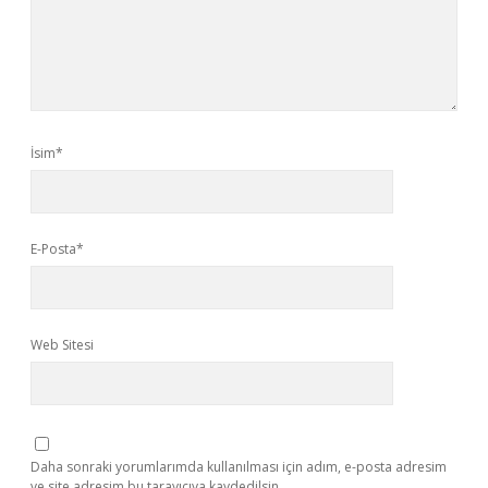
İsim*
E-Posta*
Web Sitesi
Daha sonraki yorumlarımda kullanılması için adım, e-posta adresim
ve site adresim bu tarayıcıya kaydedilsin.