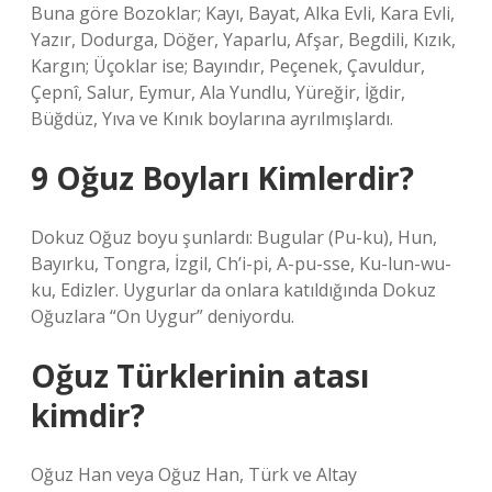
Buna göre Bozoklar; Kayı, Bayat, Alka Evli, Kara Evli,
Yazır, Dodurga, Döğer, Yaparlu, Afşar, Begdili, Kızık,
Kargın; Üçoklar ise; Bayındır, Peçenek, Çavuldur,
Çepnî, Salur, Eymur, Ala Yundlu, Yüreğir, İğdir,
Büğdüz, Yıva ve Kınık boylarına ayrılmışlardı.
9 Oğuz Boyları Kimlerdir?
Dokuz Oğuz boyu şunlardı: Bugular (Pu-ku), Hun,
Bayırku, Tongra, İzgil, Ch’i-pi, A-pu-sse, Ku-lun-wu-
ku, Edizler. Uygurlar da onlara katıldığında Dokuz
Oğuzlara “On Uygur” deniyordu.
Oğuz Türklerinin atası
kimdir?
Oğuz Han veya Oğuz Han, Türk ve Altay