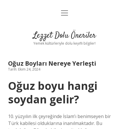
menüyü
Anasayfa
aç
Gizlilik Politikası
Lezzet Dolu Öneriler
Yasal Uyarı
Yemek kültürleriyle dolu keyifli bilgiler!
Hakkımızda
Oğuz Boyları Nereye Yerleşti
Tarih: Ekim 24, 2024
Oğuz boyu hangi
soydan gelir?
10. yüzyılın ilk çeyreğinde İslam’ı benimseyen bir
Türk kabilesi olduklarına inanılmaktadır. Bu