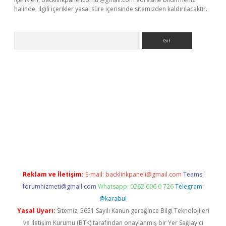
halinde, ilgili içerikler yasal süre içerisinde sitemizden kaldırılacaktır.
Arama
ş
Betexper giriş adresi güncellendi
betexper.xyz
m elexbet
Reklam ve İletişim:
E-mail:
backlinkpaneli@gmail.com
Teams:
forumhizmeti@gmail.com
Whatsapp: 0262 606 0 726
Telegram:
@karabul
Yasal Uyarı:
Sitemiz, 5651 Sayılı Kanun gereğince Bilgi Teknolojileri
ve İletişim Kurumu (BTK) tarafından onaylanmış bir Yer Sağlayıcı