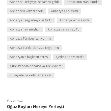
Abhazlar Türkiyeye ne zaman geldi
Abhazların atası kimdir
Abhazların kökeni nedir
Abhazya Çerkes mi
Abhazya hangi ülkeye bağlıdır
Abhazya kimin elinde
Abhazya neyi meşhur
Abhazya parası kaç TL
Abhazya Türkiyeyi tanıyor mu
Abhazya Türklerden vize istiyor mu
Abhazyanın başkenti neresi
Çerkes Abaza nedir
Gürcistandan Abhazyaya geçiş var mı
Türkiyede ne kadar abaza var
Önceki Yazı
Oğuz Boyları Nereye Yerleşti