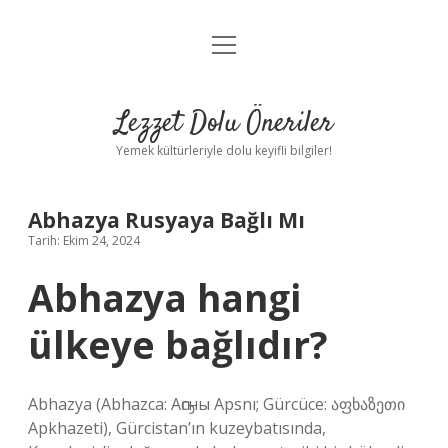
menüyü
Anasayfa
aç
Gizlilik Politikası
Lezzet Dolu Öneriler
Yasal Uyarı
Yemek kültürleriyle dolu keyifli bilgiler!
Hakkımızda
Abhazya Rusyaya Bağlı Mı
Tarih: Ekim 24, 2024
Abhazya hangi
ülkeye bağlıdır?
Abhazya (Abhazca: Аҧсны Apsnı; Gürcüce: აფხაზეთი
Apkhazeti), Gürcistan’ın kuzeybatısında,