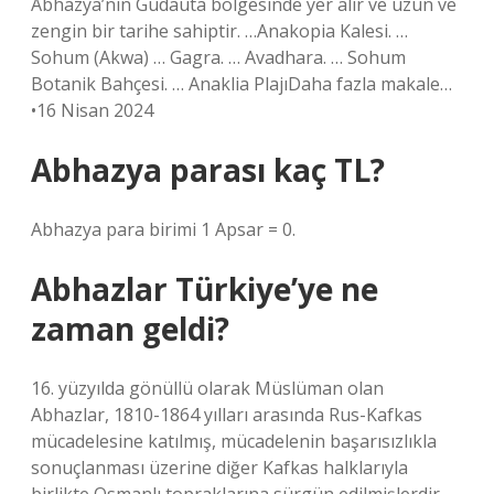
Abhazya’nın Gudauta bölgesinde yer alır ve uzun ve
zengin bir tarihe sahiptir. …Anakopia Kalesi. …
Sohum (Akwa) … Gagra. … Avadhara. … Sohum
Botanik Bahçesi. … Anaklia PlajıDaha fazla makale…
•16 Nisan 2024
Abhazya parası kaç TL?
Abhazya para birimi 1 Apsar = 0.
Abhazlar Türkiye’ye ne
zaman geldi?
16. yüzyılda gönüllü olarak Müslüman olan
Abhazlar, 1810-1864 yılları arasında Rus-Kafkas
mücadelesine katılmış, mücadelenin başarısızlıkla
sonuçlanması üzerine diğer Kafkas halklarıyla