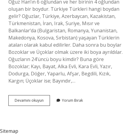
Oğuz Han’ın 6 oğlundan ve her birinin 4 oğlundan
oluşan bir boydur. Türkiye Türkleri hangi boydan
gelir? Oğuzlar, Türkiye, Azerbaycan, Kazakistan,
Türkmenistan, İran, Irak, Suriye, Mısır ve
Balkanlar’da (Bulgaristan, Romanya, Yunanistan,
Makedonya, Kosova, Sırbistan) yaşayan Türklerin
ataları olarak kabul edilirler. Daha sonra bu boylar
Bozoklar ve Üçoklar olmak üzere iki boya ayrıldılar.
Oğuzların 24’üncü boyu kimdir? Buna göre
Bozoklar; Kayı, Bayat, Alka Evli, Kara Evli, Yazır,
Dodurga, Döğer, Yaparlu, Afşar, Begdili, Kızık,
Kargın; Üçoklar ise; Bayındır,…
Oğuz
Devamını okuyun
Yorum Bırak
Boyları
Nereye
Yerleşti
Sitemap