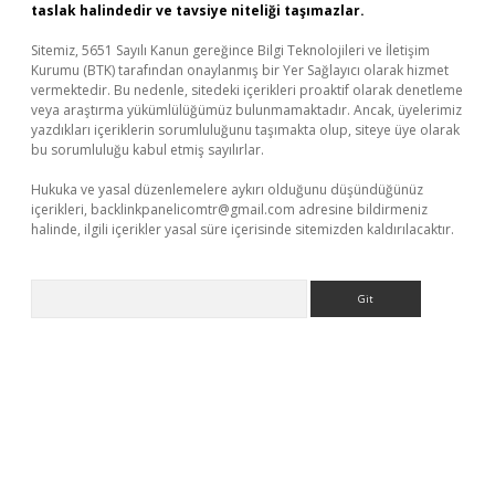
taslak halindedir ve tavsiye niteliği taşımazlar.
Sitemiz, 5651 Sayılı Kanun gereğince Bilgi Teknolojileri ve İletişim
Kurumu (BTK) tarafından onaylanmış bir Yer Sağlayıcı olarak hizmet
vermektedir. Bu nedenle, sitedeki içerikleri proaktif olarak denetleme
veya araştırma yükümlülüğümüz bulunmamaktadır. Ancak, üyelerimiz
yazdıkları içeriklerin sorumluluğunu taşımakta olup, siteye üye olarak
bu sorumluluğu kabul etmiş sayılırlar.
Hukuka ve yasal düzenlemelere aykırı olduğunu düşündüğünüz
içerikleri,
backlinkpanelicomtr@gmail.com
adresine bildirmeniz
halinde, ilgili içerikler yasal süre içerisinde sitemizden kaldırılacaktır.
Arama
bet yeni giriş
Betexper giriş adresi güncellendi
betexper.xyz
m 