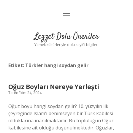
menüyü
Anasayfa
aç
Gizlilik Politikası
Lezzet Dolu Öneriler
Yasal Uyarı
Yemek kültürleriyle dolu keyifli bilgiler!
Hakkımızda
Etiket:
Türkler hangi soydan gelir
Oğuz Boyları Nereye Yerleşti
Tarih: Ekim 24, 2024
Oğuz boyu hangi soydan gelir? 10. yüzyılın ilk
çeyreğinde İslam’ı benimseyen bir Türk kabilesi
olduklarına inanılmaktadır. Bu topluluğun Oğuz
kabilesine ait olduğu düşünülmektedir. Oğuzlar,