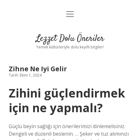
menüyü
Anasayfa
aç
Gizlilik Politikası
Lezzet Dolu Öneriler
Yasal Uyarı
Yemek kültürleriyle dolu keyifli bilgiler!
Hakkımızda
Zihne Ne Iyi Gelir
Tarih: Ekim 1, 2024
Zihini güçlendirmek
için ne yapmalı?
Güçlü beyin sağlığı için önerilerimizi dinlemelisiniz.
Dengeli ve düzenli beslenin. … Şeker ve tuz alımınızı