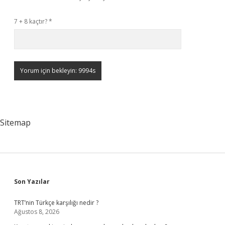
7 + 8 kaçtır?
*
Sitemap
Sidebar
Son Yazılar
TRT’nin Türkçe karşılığı nedir ?
Ağustos 8, 2026