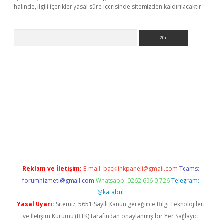
halinde, ilgili içerikler yasal süre içerisinde sitemizden kaldırılacaktır.
Arama
iş
Betexper giriş adresi güncellendi
betexper.xyz
m elexbet
Reklam ve İletişim:
E-mail:
backlinkpaneli@gmail.com
Teams:
forumhizmeti@gmail.com
Whatsapp: 0262 606 0 726
Telegram:
@karabul
Yasal Uyarı:
Sitemiz, 5651 Sayılı Kanun gereğince Bilgi Teknolojileri
ve İletişim Kurumu (BTK) tarafından onaylanmış bir Yer Sağlayıcı