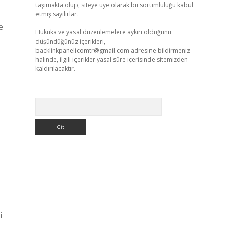
taşımakta olup, siteye üye olarak bu sorumluluğu kabul
etmiş sayılırlar.
e
Hukuka ve yasal düzenlemelere aykırı olduğunu
düşündüğünüz içerikleri,
backlinkpanelicomtr@gmail.com
adresine bildirmeniz
halinde, ilgili içerikler yasal süre içerisinde sitemizden
kaldırılacaktır.
Arama
i