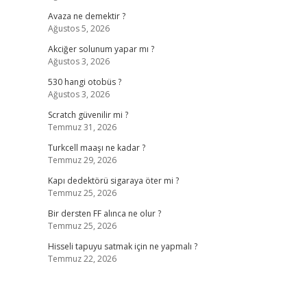
Avaza ne demektir ?
Ağustos 5, 2026
Akciğer solunum yapar mı ?
Ağustos 3, 2026
530 hangi otobüs ?
Ağustos 3, 2026
Scratch güvenilir mi ?
Temmuz 31, 2026
Turkcell maaşı ne kadar ?
Temmuz 29, 2026
Kapı dedektörü sigaraya öter mi ?
Temmuz 25, 2026
Bir dersten FF alınca ne olur ?
Temmuz 25, 2026
Hisseli tapuyu satmak için ne yapmalı ?
Temmuz 22, 2026