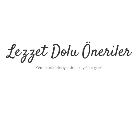
Lezzet Dolu Öneriler
Yemek kültürleriyle dolu keyifli bilgiler!