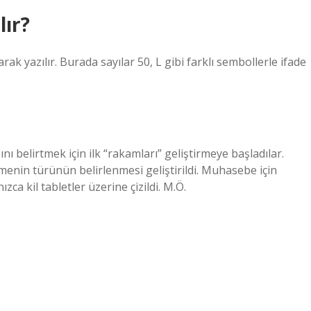
lır?
X olarak yazılır. Burada sayılar 50, L gibi farklı sembollerle ifade
ı belirtmek için ilk “rakamları” geliştirmeye başladılar.
emenin türünün belirlenmesi geliştirildi. Muhasebe için
zca kil tabletler üzerine çizildi. M.Ö.