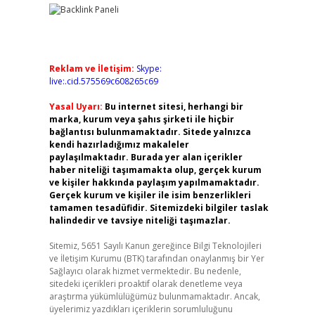
Reklam ve İletişim:
Skype:
live:.cid.575569c608265c69
Yasal Uyarı:
Bu internet sitesi, herhangi bir
marka, kurum veya şahıs şirketi ile hiçbir
bağlantısı bulunmamaktadır. Sitede yalnızca
kendi hazırladığımız makaleler
paylaşılmaktadır. Burada yer alan içerikler
haber niteliği taşımamakta olup, gerçek kurum
ve kişiler hakkında paylaşım yapılmamaktadır.
Gerçek kurum ve kişiler ile isim benzerlikleri
tamamen tesadüfidir. Sitemizdeki bilgiler taslak
halindedir ve tavsiye niteliği taşımazlar.
Sitemiz, 5651 Sayılı Kanun gereğince Bilgi Teknolojileri
ve İletişim Kurumu (BTK) tarafından onaylanmış bir Yer
Sağlayıcı olarak hizmet vermektedir. Bu nedenle,
sitedeki içerikleri proaktif olarak denetleme veya
araştırma yükümlülüğümüz bulunmamaktadır. Ancak,
üyelerimiz yazdıkları içeriklerin sorumluluğunu