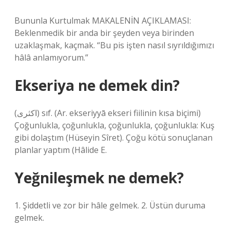
Bununla Kurtulmak MAKALENİN AÇIKLAMASI:
Beklenmedik bir anda bir şeyden veya birinden
uzaklaşmak, kaçmak. “Bu pis işten nasıl sıyrıldığımızı
hâlâ anlamıyorum.”
Ekseriya ne demek din?
(ﺍﻛﺜﺮﻯ) sıf. (Ar. ekѕeriyyā ekѕerі fiilinin kısa biçimi)
Çoğunlukla, çoğunlukla, çoğunlukla, çoğunlukla: Kuş
gibi dolaştım (Hüseyin Sîret). Çoğu kötü sonuçlanan
planlar yaptım (Hâlide E.
Yeğnileşmek ne demek?
1. Şiddetli ve zor bir hâle gelmek. 2. Üstün duruma
gelmek.