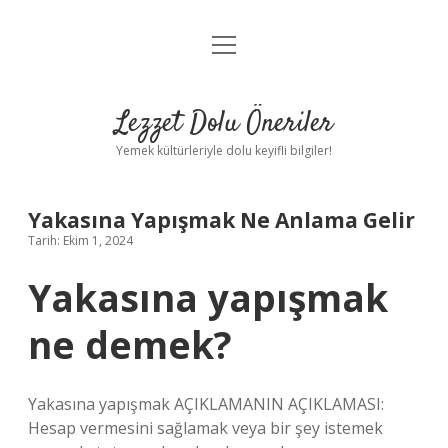
menüyü
Anasayfa
aç
Gizlilik Politikası
Lezzet Dolu Öneriler
Yasal Uyarı
Yemek kültürleriyle dolu keyifli bilgiler!
Hakkımızda
Yakasına Yapışmak Ne Anlama Gelir
Tarih: Ekim 1, 2024
Yakasına yapışmak
ne demek?
Yakasına yapışmak AÇIKLAMANIN AÇIKLAMASI:
Hesap vermesini sağlamak veya bir şey istemek