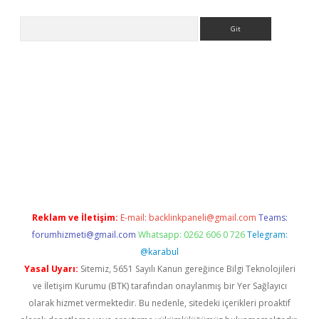
Arama
iş
Betexper giriş adresi güncellendi
betexper.xyz
m elexbet
Reklam ve İletişim:
E-mail:
backlinkpaneli@gmail.com
Teams:
forumhizmeti@gmail.com
Whatsapp: 0262 606 0 726
Telegram:
@karabul
Yasal Uyarı:
Sitemiz, 5651 Sayılı Kanun gereğince Bilgi Teknolojileri
ve İletişim Kurumu (BTK) tarafından onaylanmış bir Yer Sağlayıcı
olarak hizmet vermektedir. Bu nedenle, sitedeki içerikleri proaktif