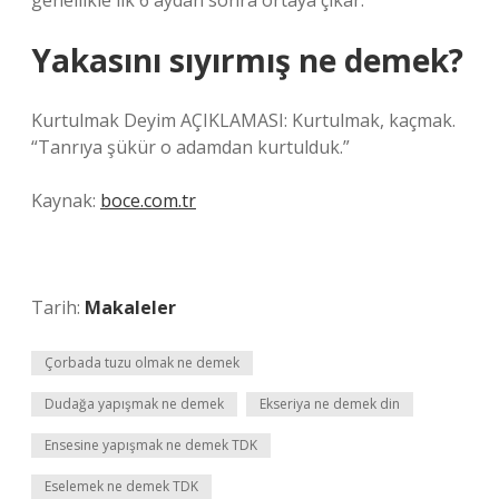
genellikle ilk 6 aydan sonra ortaya çıkar.
Yakasını sıyırmış ne demek?
Kurtulmak Deyim AÇIKLAMASI: Kurtulmak, kaçmak.
“Tanrıya şükür o adamdan kurtulduk.”
Kaynak:
boce.com.tr
Tarih:
Makaleler
Çorbada tuzu olmak ne demek
Dudağa yapışmak ne demek
Ekseriya ne demek din
Ensesine yapışmak ne demek TDK
Eselemek ne demek TDK