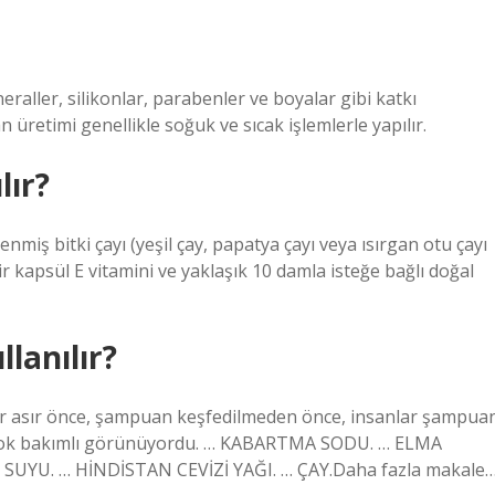
eraller, silikonlar, parabenler ve boyalar gibi katkı
üretimi genellikle soğuk ve sıcak işlemlerle yapılır.
lır?
iş bitki çayı (yeşil çay, papatya çayı veya ısırgan otu çayı
Bir kapsül E vitamini ve yaklaşık 10 damla isteğe bağlı doğal
lanılır?
ir asır önce, şampuan keşfedilmeden önce, insanlar şampua
rı çok bakımlı görünüyordu. … KABARTMA SODU. … ELMA
SUYU. … HİNDİSTAN CEVİZİ YAĞI. … ÇAY.Daha fazla makale