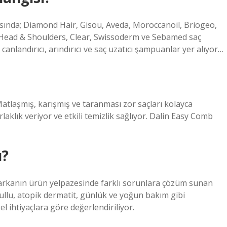
asında; Diamond Hair, Gisou, Aveda, Moroccanoil, Briogeo,
, Head & Shoulders, Clear, Swissoderm ve Sebamed saç
 canlandırıcı, arındırıcı ve saç uzatıcı şampuanlar yer alıyor…
Matlaşmış, karışmış ve taranması zor saçları kolayca
aklık veriyor ve etkili temizlik sağlıyor. Dalin Easy Comb
ı?
markanın ürün yelpazesinde farklı sorunlara çözüm sunan
pullu, atopik dermatit, günlük ve yoğun bakım gibi
l ihtiyaçlara göre değerlendiriliyor.