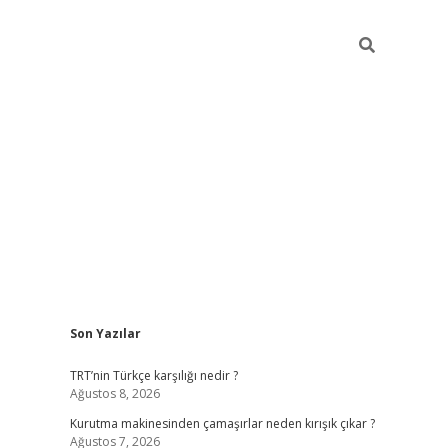
Sidebar
Son Yazılar
betci
vdcasino mobil giriş
ilbet casino
ilbet yeni giriş
Bet
TRT’nin Türkçe karşılığı nedir ?
Ağustos 8, 2026
Kurutma makinesinden çamaşırlar neden kırışık çıkar ?
Ağustos 7, 2026