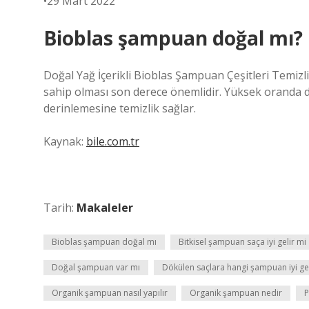
•29 Mart 2022
Bioblas şampuan doğal mı?
Doğal Yağ İçerikli Bioblas Şampuan Çeşitleri Temizlik
sahip olması son derece önemlidir. Yüksek oranda d
derinlemesine temizlik sağlar.
Kaynak:
bile.com.tr
Tarih:
Makaleler
Bioblas şampuan doğal mı
Bitkisel şampuan saça iyi gelir mi
Doğal şampuan var mı
Dökülen saçlara hangi şampuan iyi gel
Organik şampuan nasıl yapılır
Organik şampuan nedir
P