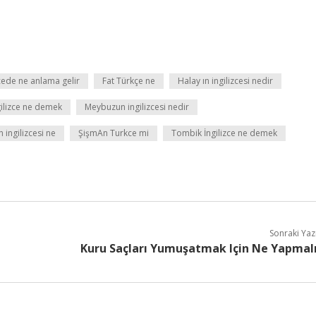
zcede ne anlama gelir
Fat Türkçe ne
Halay ın ingilizcesi nedir
gilizce ne demek
Meybuzun ingilizcesi nedir
 ingilizcesi ne
ŞişmAn Turkce mi
Tombik İngilizce ne demek
Sonraki Yaz
Kuru Saçları Yumuşatmak Için Ne Yapmal