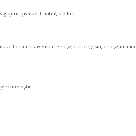
ağ içerir. şişman, tombul, kilolu s.
?
ım ve benim hikayem bu. Sen şişman değilsin, ben şişmanım.
le türemiştir.