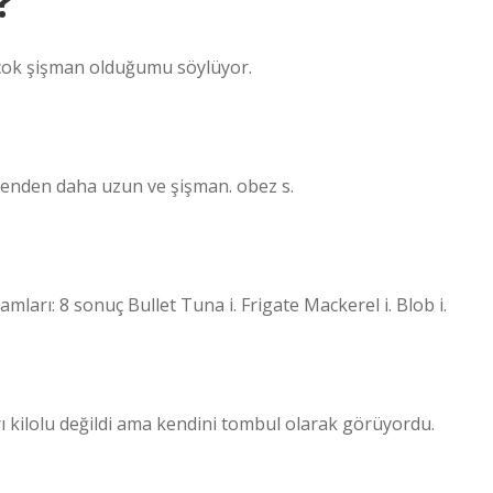
?
 çok şişman olduğumu söylüyor.
enden daha uzun ve şişman. obez s.
mları: 8 sonuç Bullet Tuna i. Frigate Mackerel i. Blob i.
rı kilolu değildi ama kendini tombul olarak görüyordu.