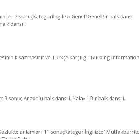
amları: 2 sonuçKategoriİngilizceGenel1GenelBir halk dansı
alk dansı i.
esinin kısaltmasıdır ve Türkçe karşılığı “Building Informatio
 3 sonuç Anadolu halk dansı i. Halay i. Bir halk dansı i.
 Sözlükte anlamları: 11 sonuçKategoriİngilizce1Mutfakburrit