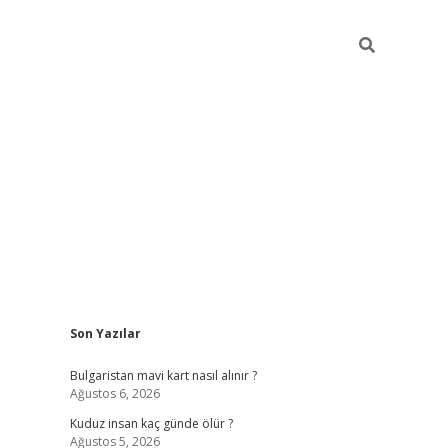
Sidebar
Son Yazılar
betci
vdcasino mobil giriş
ilbet casino
ilbet yeni giriş
Be
Bulgaristan mavi kart nasıl alınır ?
Ağustos 6, 2026
Kuduz insan kaç günde ölür ?
Ağustos 5, 2026