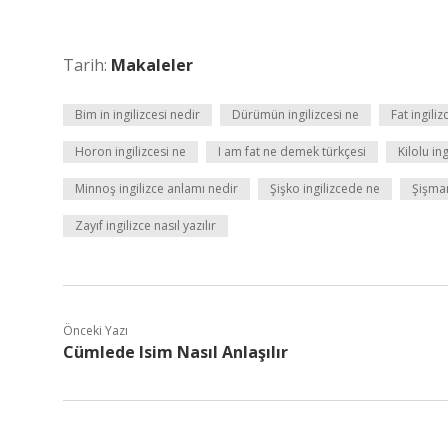
Tarih:
Makaleler
Bim in ingilizcesi nedir
Dürümün ingilizcesi ne
Fat ingili
Horon ingilizcesi ne
I am fat ne demek türkçesi
Kilolu in
Minnoş ingilizce anlamı nedir
Şişko ingilizcede ne
Şişman
Zayıf ingilizce nasıl yazılır
Önceki Yazı
Cümlede Isim Nasıl Anlaşılır