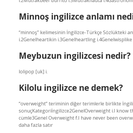
i.2Mutfakbeef burrito i.3Mutfakflauta i.4Gastronom
Minnoş ingilizce anlamı ned
“minnoş” kelimesinin İngilizce-Türkçe Sözlükteki anl
i.2Genelheartikin i.3Genelheartling i.4Genelwisplike 
Meybuzun ingilizcesi nedir?
lolipop [uk] i.
Kilolu ingilizce ne demek?
“overweight” teriminin diğer terimlerle birlikte İngi
sonuçKategoriİngilizce2GenelOverweight i.I know th
cümle3Genel Overweight f.I have never been overwe
daha fazla satır