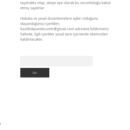
taşımakta olup, siteye üye olarak bu sorumluluğu kabul
etmiş sayılırlar.
Hukuka ve yasal düzenlemelere aykırı olduğunu
düşündüğünüz içerikleri,
backlinkpanelicomtr@gmail.com
adresine bildirmeniz
halinde, ilgili içerikler yasal süre içerisinde sitemizden
kaldırılacaktır.
n
Arama
o