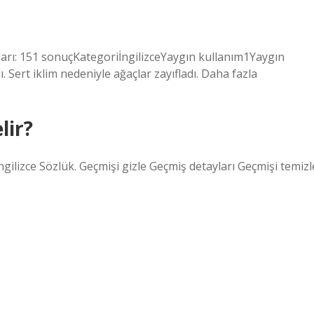
ları: 151 sonuçKategoriİngilizceYaygın kullanım1Yaygın
. Sert iklim nedeniyle ağaçlar zayıfladı. Daha fazla
lir?
gilizce Sözlük. Geçmişi gizle Geçmiş detayları Geçmişi temizl