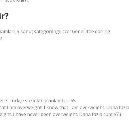
iTavuk Rulo i.
ir?
amları: 5 sonuçKategoriİngilizce1Genellittle darling
s.
lizce-Türkçe sözlükteki anlamları: 55
at I am overweight. I know that I am overweight. Daha fazl
ight. I have never been overweight. Daha fazla cümle73