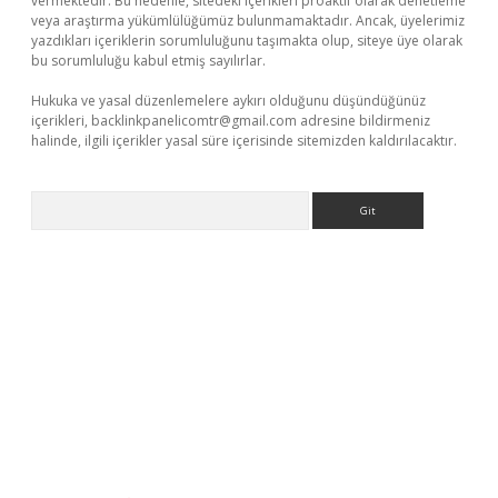
vermektedir. Bu nedenle, sitedeki içerikleri proaktif olarak denetleme
veya araştırma yükümlülüğümüz bulunmamaktadır. Ancak, üyelerimiz
yazdıkları içeriklerin sorumluluğunu taşımakta olup, siteye üye olarak
bu sorumluluğu kabul etmiş sayılırlar.
Hukuka ve yasal düzenlemelere aykırı olduğunu düşündüğünüz
içerikleri,
backlinkpanelicomtr@gmail.com
adresine bildirmeniz
halinde, ilgili içerikler yasal süre içerisinde sitemizden kaldırılacaktır.
Arama
ş
Betexper giriş adresi güncellendi
betexper.xyz
m elexbet