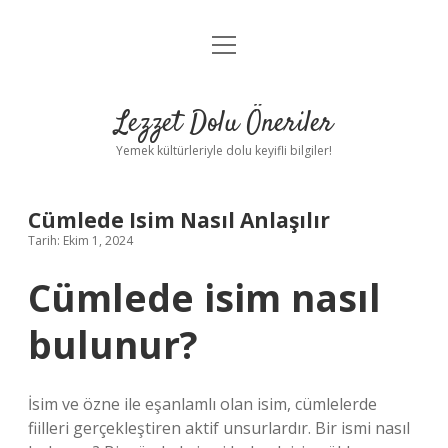
menüyü
Anasayfa
aç
Gizlilik Politikası
Lezzet Dolu Öneriler
Yasal Uyarı
Yemek kültürleriyle dolu keyifli bilgiler!
Hakkımızda
Cümlede Isim Nasıl Anlaşılır
Tarih: Ekim 1, 2024
Cümlede isim nasıl
bulunur?
İsim ve özne ile eşanlamlı olan isim, cümlelerde
fiilleri gerçekleştiren aktif unsurlardır. Bir ismi nasıl