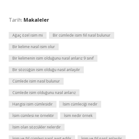
Tarih:
Makaleler
Ağaç özel isim mi
Bir cümlede isim fiil nasıl bulunur
Bir kelime nasıl isim olur
Bir kelimenin isim olduğunu nasıl anlarız 9 sınıf
Bir sözcüğün isim olduğu nasıl anlaşılır
Cümlede isim nasıl bulunur
Cümlede isim olduğunu nasıl anlarız
Hangisi isim cümlesidir
İsim cümleciği nedir
İsim cümlesi ne örnektir
İsim nedir örnek
İsim olan sözcükler nelerdir
İsim ve fiil cümlesi nasıl ayırt edilir
İsim ve fiil nasıl anlaşılır