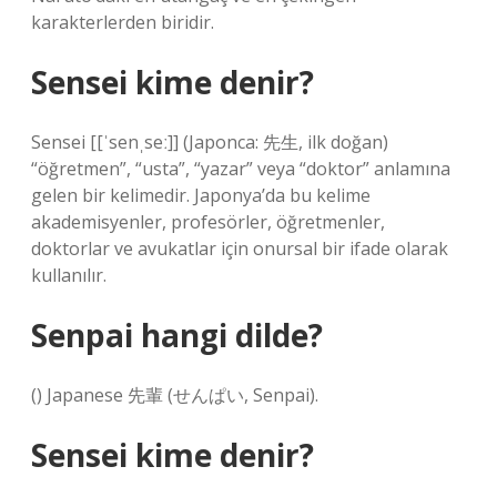
karakterlerden biridir.
Sensei kime denir?
Sensei [[ˈsenˌseː]] (Japonca: 先生, ilk doğan)
“öğretmen”, “usta”, “yazar” veya “doktor” anlamına
gelen bir kelimedir. Japonya’da bu kelime
akademisyenler, profesörler, öğretmenler,
doktorlar ve avukatlar için onursal bir ifade olarak
kullanılır.
Senpai hangi dilde?
() Japanese 先輩 (せんぱい, Senpai).
Sensei kime denir?