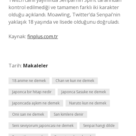
Twitch canlı yayınında Senpai’nin Spirit tarafından
kontrol edilmediği ve tamamen farklı iki karakter
olduğu açıklandı. Moawling, Twitter’da Senpai’nin
yaklaşık 18 yaşında ve lisede olduğunu doğruladı.
Kaynak:
finplus.com.tr
Tarih:
Makaleler
18 anime ne demek
Chan ve kun ne demek
Japonca bir hitap nedir
Japonca Sasuke ne demek
Japoncada aşkım ne demek
Naruto kun ne demek
Onii san ne demek
San kimlere denir
Seni seviyorum japoncası ne demek
Senpai hangi dilde