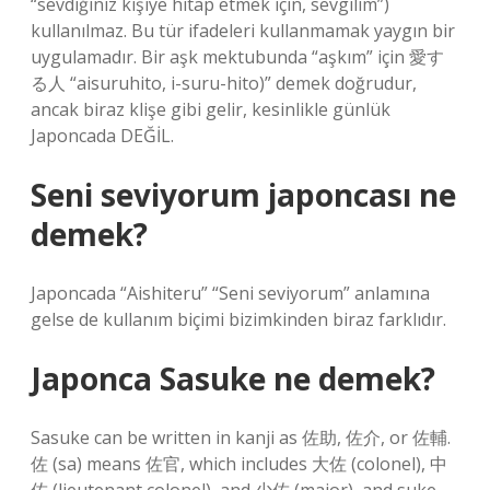
“sevdiğiniz kişiye hitap etmek için, sevgilim”)
kullanılmaz. Bu tür ifadeleri kullanmamak yaygın bir
uygulamadır. Bir aşk mektubunda “aşkım” için 愛す
る人 “aisuruhito, i-suru-hito)” demek doğrudur,
ancak biraz klişe gibi gelir, kesinlikle günlük
Japoncada DEĞİL.
Seni seviyorum japoncası ne
demek?
Japoncada “Aishiteru” “Seni seviyorum” anlamına
gelse de kullanım biçimi bizimkinden biraz farklıdır.
Japonca Sasuke ne demek?
Sasuke can be written in kanji as 佐助, 佐介, or 佐輔.
佐 (sa) ​​​​means 佐官, which includes 大佐 (colonel), 中