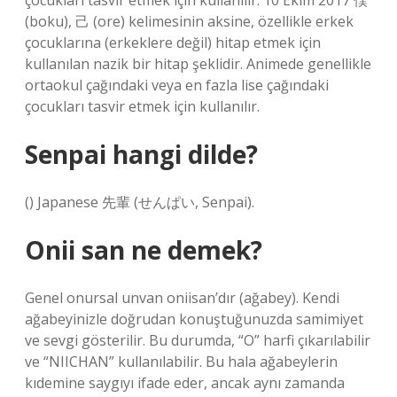
çocukları tasvir etmek için kullanılır. 10 Ekim 2017 僕
(boku), 己 (ore) kelimesinin aksine, özellikle erkek
çocuklarına (erkeklere değil) hitap etmek için
kullanılan nazik bir hitap şeklidir. Animede genellikle
ortaokul çağındaki veya en fazla lise çağındaki
çocukları tasvir etmek için kullanılır.
Senpai hangi dilde?
() Japanese 先輩 (せんぱい, Senpai).
Onii san ne demek?
Genel onursal unvan oniisan’dır (ağabey). Kendi
ağabeyinizle doğrudan konuştuğunuzda samimiyet
ve sevgi gösterilir. Bu durumda, “O” harfi çıkarılabilir
ve “NIICHAN” kullanılabilir. Bu hala ağabeylerin
kıdemine saygıyı ifade eder, ancak aynı zamanda