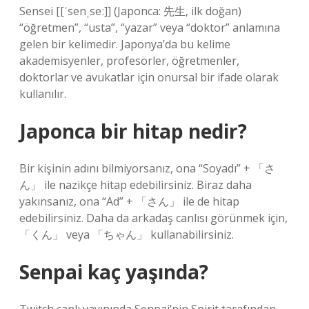
Sensei [[ˈsenˌseː]] (Japonca: 先生, ilk doğan)
“öğretmen”, “usta”, “yazar” veya “doktor” anlamına
gelen bir kelimedir. Japonya’da bu kelime
akademisyenler, profesörler, öğretmenler,
doktorlar ve avukatlar için onursal bir ifade olarak
kullanılır.
Japonca bir hitap nedir?
Bir kişinin adını bilmiyorsanız, ona “Soyadı” + 「さ
ん」 ile nazikçe hitap edebilirsiniz. Biraz daha
yakınsanız, ona “Ad” + 「さん」 ile de hitap
edebilirsiniz. Daha da arkadaş canlısı görünmek için,
「くん」 veya 「ちゃん」 kullanabilirsiniz.
Senpai kaç yaşında?