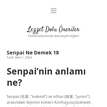
menüyü
Anasayfa
aç
Gizlilik Politikası
Lezzet Dolu Öneriler
Yasal Uyarı
Yemek kültürleriyle dolu keyifli bilgiler!
Hakkımızda
Senpai Ne Demek 18
Tarih: Ekim 1, 2024
Senpai’nin anlamı
ne?
Senpai (先輩, “kıdemli”) ve kōhai (後輩, “junior”)
arasındaki ilişkinin kökleri Konfüçyüsçülüktedir,