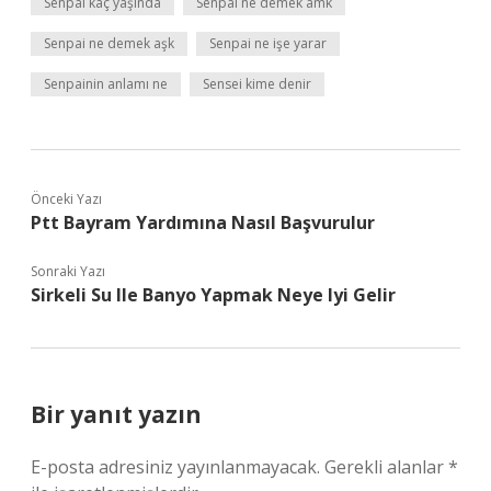
Senpai kaç yaşında
Senpai ne demek amk
Senpai ne demek aşk
Senpai ne işe yarar
Senpainin anlamı ne
Sensei kime denir
Önceki Yazı
Ptt Bayram Yardımına Nasıl Başvurulur
Sonraki Yazı
Sirkeli Su Ile Banyo Yapmak Neye Iyi Gelir
Bir yanıt yazın
E-posta adresiniz yayınlanmayacak.
Gerekli alanlar
*