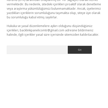
vermektedir. Bu nedenle, sitedeki içerikleri proaktif olarak denetleme
veya araştırma yükümlülüğümüz bulunmamaktadır. Ancak, üyelerimiz
yazdıkları içeriklerin sorumluluğunu taşımakta olup, siteye üye olarak
bu sorumluluğu kabul etmiş sayılırlar.
Hukuka ve yasal düzenlemelere aykırı olduğunu düşündüğünüz
içerikleri,
backlinkpanelicomtr@gmail.com
adresine bildirmeniz
halinde, ilgili içerikler yasal süre içerisinde sitemizden kaldırılacaktır.
Arama
Betexper giriş adresi güncellendi
betexper.xyz
m elexbet