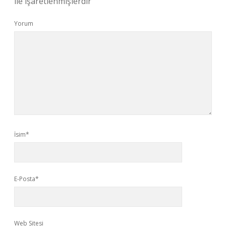
ile işaretlenmişlerdir
Yorum
İsim*
E-Posta*
Web Sitesi