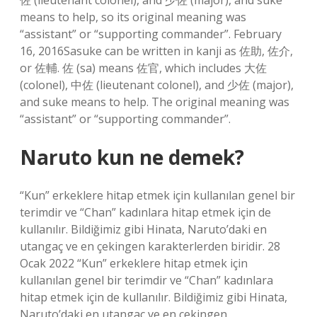
佐 (lieutenant colonel), and 少佐 (major), and suke
means to help, so its original meaning was
“assistant” or “supporting commander”. February
16, 2016Sasuke can be written in kanji as 佐助, 佐介,
or 佐輔. 佐 (sa) ​​​​means 佐官, which includes 大佐
(colonel), 中佐 (lieutenant colonel), and 少佐 (major),
and suke means to help. The original meaning was
“assistant” or “supporting commander”.
Naruto kun ne demek?
“Kun” erkeklere hitap etmek için kullanılan genel bir
terimdir ve “Chan” kadınlara hitap etmek için de
kullanılır. Bildiğimiz gibi Hinata, Naruto’daki en
utangaç ve en çekingen karakterlerden biridir. 28
Ocak 2022 “Kun” erkeklere hitap etmek için
kullanılan genel bir terimdir ve “Chan” kadınlara
hitap etmek için de kullanılır. Bildiğimiz gibi Hinata,
Naruto’daki en utangaç ve en çekingen