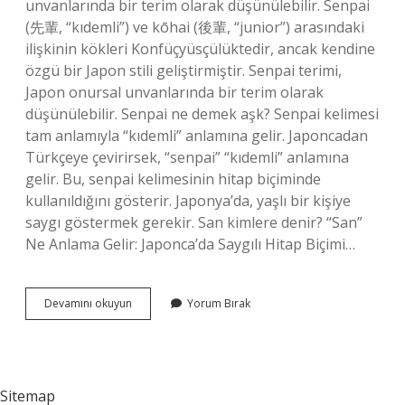
unvanlarında bir terim olarak düşünülebilir. Senpai
(先輩, “kıdemli”) ve kōhai (後輩, “junior”) arasındaki
ilişkinin kökleri Konfüçyüsçülüktedir, ancak kendine
özgü bir Japon stili geliştirmiştir. Senpai terimi,
Japon onursal unvanlarında bir terim olarak
düşünülebilir. Senpai ne demek aşk? Senpai kelimesi
tam anlamıyla “kıdemli” anlamına gelir. Japoncadan
Türkçeye çevirirsek, “senpai” “kıdemli” anlamına
gelir. Bu, senpai kelimesinin hitap biçiminde
kullanıldığını gösterir. Japonya’da, yaşlı bir kişiye
saygı göstermek gerekir. San kimlere denir? “San”
Ne Anlama Gelir: Japonca’da Saygılı Hitap Biçimi…
Senpai
Devamını okuyun
Yorum Bırak
Ne
Demek
18
Sitemap