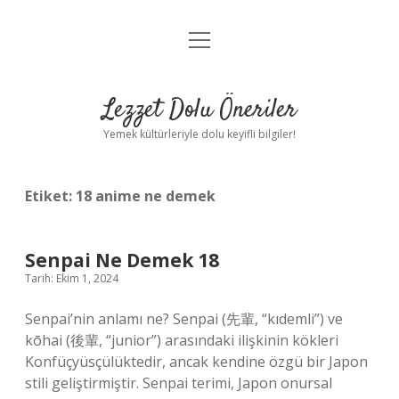
menüyü
Anasayfa
aç
Gizlilik Politikası
Lezzet Dolu Öneriler
Yasal Uyarı
Yemek kültürleriyle dolu keyifli bilgiler!
Hakkımızda
Etiket:
18 anime ne demek
Senpai Ne Demek 18
Tarih: Ekim 1, 2024
Senpai’nin anlamı ne? Senpai (先輩, “kıdemli”) ve
kōhai (後輩, “junior”) arasındaki ilişkinin kökleri
Konfüçyüsçülüktedir, ancak kendine özgü bir Japon
stili geliştirmiştir. Senpai terimi, Japon onursal