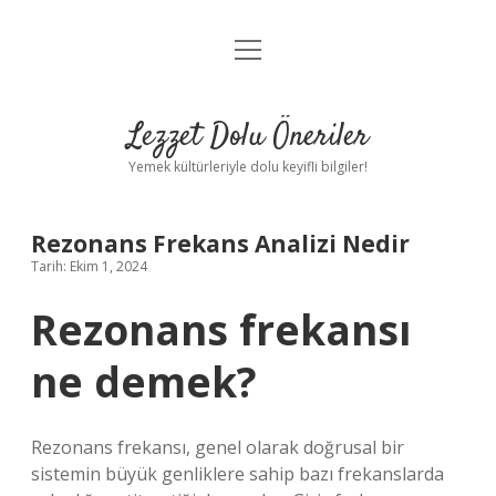
menüyü
Anasayfa
aç
Gizlilik Politikası
Lezzet Dolu Öneriler
Yasal Uyarı
Yemek kültürleriyle dolu keyifli bilgiler!
Hakkımızda
Rezonans Frekans Analizi Nedir
Tarih: Ekim 1, 2024
Rezonans frekansı
ne demek?
Rezonans frekansı, genel olarak doğrusal bir
sistemin büyük genliklere sahip bazı frekanslarda