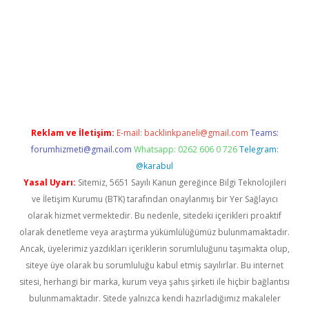
Betexper giriş adresi güncellendi
betexper.xyz
m elexbet
Reklam ve İletişim:
E-mail:
backlinkpaneli@gmail.com
Teams:
forumhizmeti@gmail.com
Whatsapp: 0262 606 0 726
Telegram:
@karabul
Yasal Uyarı:
Sitemiz, 5651 Sayılı Kanun gereğince Bilgi Teknolojileri
ve İletişim Kurumu (BTK) tarafından onaylanmış bir Yer Sağlayıcı
olarak hizmet vermektedir. Bu nedenle, sitedeki içerikleri proaktif
olarak denetleme veya araştırma yükümlülüğümüz bulunmamaktadır.
Ancak, üyelerimiz yazdıkları içeriklerin sorumluluğunu taşımakta olup,
siteye üye olarak bu sorumluluğu kabul etmiş sayılırlar. Bu internet
sitesi, herhangi bir marka, kurum veya şahıs şirketi ile hiçbir bağlantısı
bulunmamaktadır. Sitede yalnızca kendi hazırladığımız makaleler