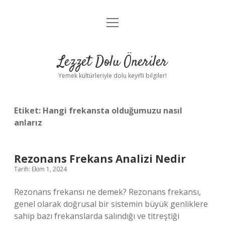
menüyü
Anasayfa
aç
Gizlilik Politikası
Lezzet Dolu Öneriler
Yasal Uyarı
Yemek kültürleriyle dolu keyifli bilgiler!
Hakkımızda
Etiket:
Hangi frekansta olduğumuzu nasıl
anlarız
Rezonans Frekans Analizi Nedir
Tarih: Ekim 1, 2024
Rezonans frekansı ne demek? Rezonans frekansı,
genel olarak doğrusal bir sistemin büyük genliklere
sahip bazı frekanslarda salındığı ve titreştiği