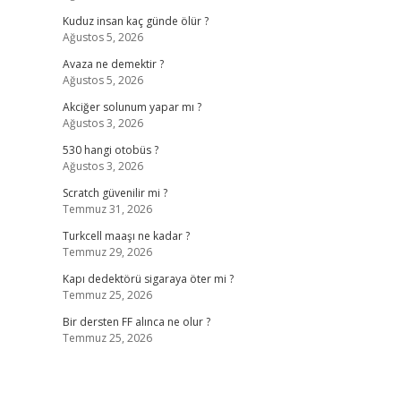
Kuduz insan kaç günde ölür ?
Ağustos 5, 2026
Avaza ne demektir ?
Ağustos 5, 2026
Akciğer solunum yapar mı ?
Ağustos 3, 2026
530 hangi otobüs ?
Ağustos 3, 2026
Scratch güvenilir mi ?
Temmuz 31, 2026
Turkcell maaşı ne kadar ?
Temmuz 29, 2026
Kapı dedektörü sigaraya öter mi ?
Temmuz 25, 2026
Bir dersten FF alınca ne olur ?
Temmuz 25, 2026