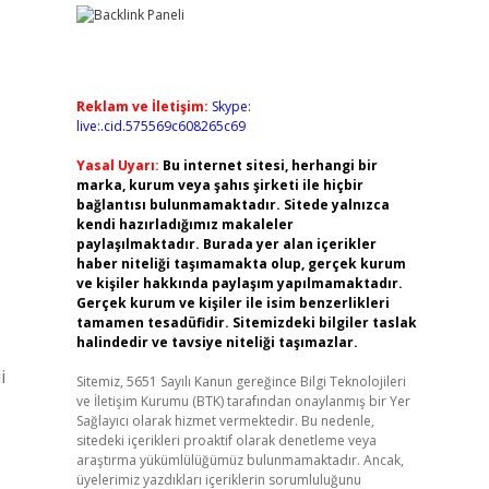
Reklam ve İletişim:
Skype:
live:.cid.575569c608265c69
Yasal Uyarı:
Bu internet sitesi, herhangi bir
marka, kurum veya şahıs şirketi ile hiçbir
bağlantısı bulunmamaktadır. Sitede yalnızca
kendi hazırladığımız makaleler
paylaşılmaktadır. Burada yer alan içerikler
haber niteliği taşımamakta olup, gerçek kurum
ve kişiler hakkında paylaşım yapılmamaktadır.
Gerçek kurum ve kişiler ile isim benzerlikleri
tamamen tesadüfidir. Sitemizdeki bilgiler taslak
halindedir ve tavsiye niteliği taşımazlar.
i
Sitemiz, 5651 Sayılı Kanun gereğince Bilgi Teknolojileri
ve İletişim Kurumu (BTK) tarafından onaylanmış bir Yer
Sağlayıcı olarak hizmet vermektedir. Bu nedenle,
sitedeki içerikleri proaktif olarak denetleme veya
araştırma yükümlülüğümüz bulunmamaktadır. Ancak,
üyelerimiz yazdıkları içeriklerin sorumluluğunu