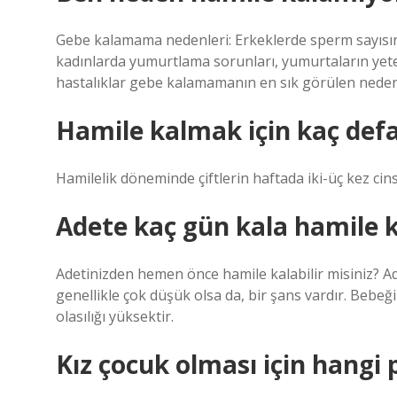
Gebe kalamama nedenleri: Erkeklerde sperm sayısını
kadınlarda yumurtlama sorunları, yumurtaların yet
hastalıklar gebe kalamamanın en sık görülen nedenl
Hamile kalmak için kaç defa
Hamilelik döneminde çiftlerin haftada iki-üç kez cins
Adete kaç gün kala hamile k
Adetinizden hemen önce hamile kalabilir misiniz? A
genellikle çok düşük olsa da, bir şans vardır. Bebeği
olasılığı yüksektir.
Kız çocuk olması için hangi