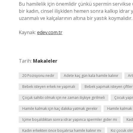
Bu hamilelik için önemlidir çünkü spermin servikse 
bir kadın, cinsel ilişkiden hemen sonra kalkıp idrar
uzanmalı ve kalçalarının altına bir yastık koymalıdır.
Kaynak:
edev.com.tr
Tarih:
Makaleler
20 Pozisyonu nedir
Adete kaç gün kala hamile kalınır
Ar
Bebek isteyen erkek ne yapmalı
Bebek yapmak isteyen çiftler
Çoçuk sahibi olmak için ne zaman ilişkiye girilmeli
Çocuk yapma
Hamile kalmak için kaç dakika yatmak gerekir
Hamile kalmak i
Içime boşaldıktan sonra idrar yapınca spermler gider mi
Kad
Kadın erkekten önce boşalırsa hamile kalınır mı
Kız çocuk olm