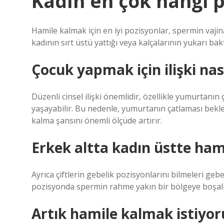
Kadın en çok hangi p
Hamile kalmak için en iyi pozisyonlar, spermin vaji
kadının sırt üstü yattığı veya kalçalarının yukarı ba
Çocuk yapmak için ilişki nas
Düzenli cinsel ilişki önemlidir, özellikle yumurtan
yaşayabilir. Bu nedenle, yumurtanın çatlaması beklen
kalma şansını önemli ölçüde artırır.
Erkek altta kadın üstte hami
Ayrıca çiftlerin gebelik pozisyonlarını bilmeleri gebel
pozisyonda spermin rahme yakın bir bölgeye boşalm
Artık hamile kalmak istiyo