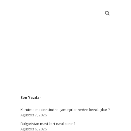
Sidebar
Son Yazılar
betci
vdcasino mobil giriş
ilbet casino
ilbet yeni giriş
Bete
Kurutma makinesinden çamaşırlar neden kırışık çıkar ?
Ağustos 7, 2026
Bulgaristan mavi kart nasıl alınır ?
Ağustos 6, 2026