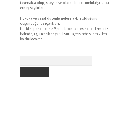
taşımakta olup, siteye üye olarak bu sorumluluğu kabul
etmiş sayılırlar.
Hukuka ve yasal düzenlemelere aykırı olduğunu
düşündüğünüz içerikleri,
backlinkpanelicomtr@gmail.com
adresine bildirmeniz
halinde, ilgili içerikler yasal süre içerisinde sitemizden
kaldırılacaktır.
Arama