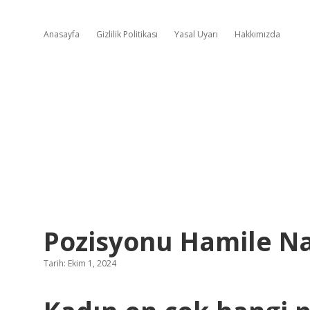
Anasayfa
Gizlilik Politikası
Yasal Uyarı
Hakkımızda
Pozisyonu Hamile Nas
Tarih: Ekim 1, 2024