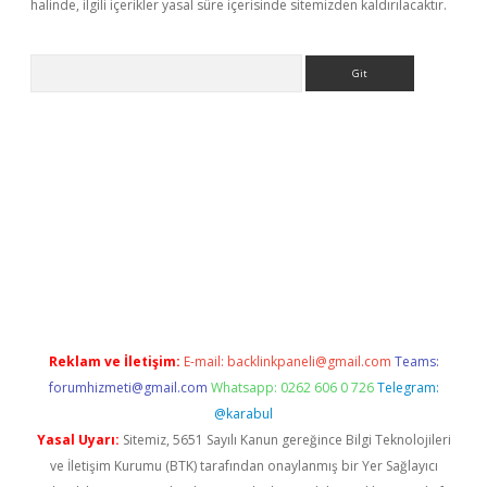
halinde, ilgili içerikler yasal süre içerisinde sitemizden kaldırılacaktır.
Arama
Betexper giriş adresi güncellendi
betexper.xyz
m elexbet
Reklam ve İletişim:
E-mail:
backlinkpaneli@gmail.com
Teams:
forumhizmeti@gmail.com
Whatsapp: 0262 606 0 726
Telegram:
@karabul
Yasal Uyarı:
Sitemiz, 5651 Sayılı Kanun gereğince Bilgi Teknolojileri
ve İletişim Kurumu (BTK) tarafından onaylanmış bir Yer Sağlayıcı