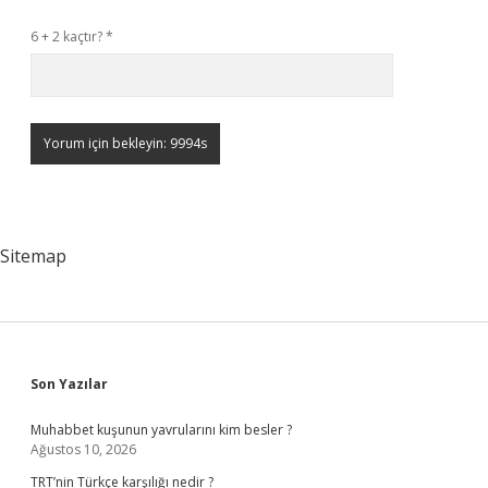
6 + 2 kaçtır?
*
Sitemap
Sidebar
Son Yazılar
Muhabbet kuşunun yavrularını kim besler ?
Ağustos 10, 2026
TRT’nin Türkçe karşılığı nedir ?