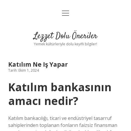
menüyü
Anasayfa
aç
Gizlilik Politikası
Lezzet Dolu Öneriler
Yasal Uyarı
Yemek kültürleriyle dolu keyifli bilgiler!
Hakkımızda
Katılım Ne Iş Yapar
Tarih: Ekim 1, 2024
Katılım bankasının
amacı nedir?
Katılım bankacılığı, ticari ve endüstriyel tasarruf
sahiplerinden toplanan fonların faizsiz finansman