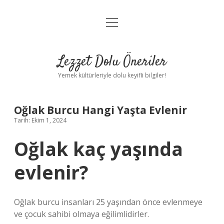
menüyü
Anasayfa
aç
Gizlilik Politikası
Lezzet Dolu Öneriler
Yasal Uyarı
Yemek kültürleriyle dolu keyifli bilgiler!
Hakkımızda
Oğlak Burcu Hangi Yaşta Evlenir
Tarih: Ekim 1, 2024
Oğlak kaç yaşında
evlenir?
Oğlak burcu insanları 25 yaşından önce evlenmeye
ve çocuk sahibi olmaya eğilimlidirler.