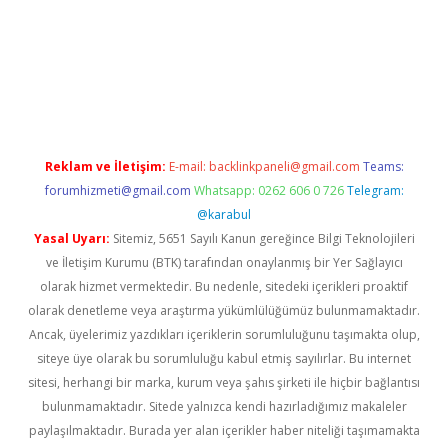
iş
Betexper giriş adresi güncellendi
betexper.xyz
m elexbet
Reklam ve İletişim:
E-mail:
backlinkpaneli@gmail.com
Teams:
forumhizmeti@gmail.com
Whatsapp: 0262 606 0 726
Telegram:
@karabul
Yasal Uyarı:
Sitemiz, 5651 Sayılı Kanun gereğince Bilgi Teknolojileri
ve İletişim Kurumu (BTK) tarafından onaylanmış bir Yer Sağlayıcı
olarak hizmet vermektedir. Bu nedenle, sitedeki içerikleri proaktif
olarak denetleme veya araştırma yükümlülüğümüz bulunmamaktadır.
Ancak, üyelerimiz yazdıkları içeriklerin sorumluluğunu taşımakta olup,
siteye üye olarak bu sorumluluğu kabul etmiş sayılırlar. Bu internet
sitesi, herhangi bir marka, kurum veya şahıs şirketi ile hiçbir bağlantısı
bulunmamaktadır. Sitede yalnızca kendi hazırladığımız makaleler
paylaşılmaktadır. Burada yer alan içerikler haber niteliği taşımamakta