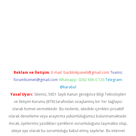
iş
Betexper giriş adresi güncellendi
betexper.xyz
m elexbet
Reklam ve İletişim:
E-mail:
backlinkpaneli@gmail.com
Teams:
forumhizmeti@gmail.com
Whatsapp: 0262 606 0 726
Telegram:
@karabul
Yasal Uyarı:
Sitemiz, 5651 Sayılı Kanun gereğince Bilgi Teknolojileri
ve İletişim Kurumu (BTK) tarafından onaylanmış bir Yer Sağlayıcı
olarak hizmet vermektedir. Bu nedenle, sitedeki içerikleri proaktif
olarak denetleme veya araştırma yükümlülüğümüz bulunmamaktadır.
Ancak, üyelerimiz yazdıkları içeriklerin sorumluluğunu taşımakta olup,
siteye üye olarak bu sorumluluğu kabul etmiş sayılırlar. Bu internet