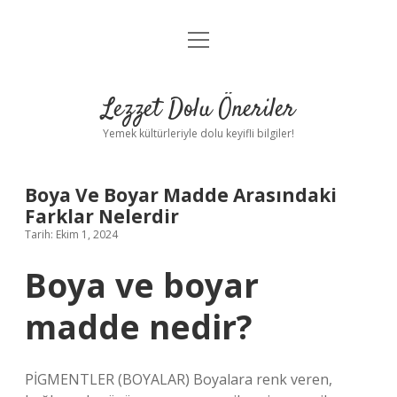
menüyü
Anasayfa
aç
Gizlilik Politikası
Lezzet Dolu Öneriler
Yasal Uyarı
Yemek kültürleriyle dolu keyifli bilgiler!
Hakkımızda
Boya Ve Boyar Madde Arasındaki
Farklar Nelerdir
Tarih: Ekim 1, 2024
Boya ve boyar
madde nedir?
PİGMENTLER (BOYALAR) Boyalara renk veren,