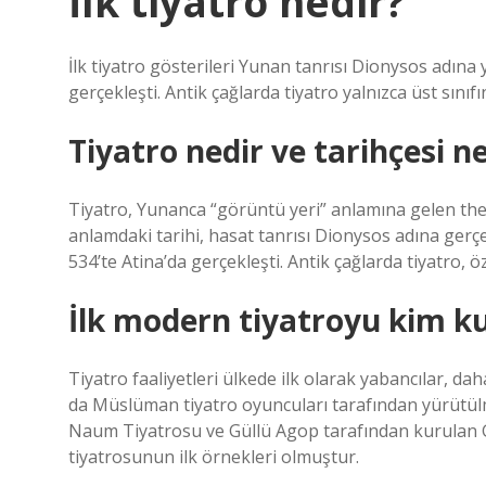
İlk tiyatro nedir?
İlk tiyatro gösterileri Yunan tanrısı Dionysos adına y
gerçekleşti. Antik çağlarda tiyatro yalnızca üst sınıfın 
Tiyatro nedir ve tarihçesi n
Tiyatro, Yunanca “görüntü yeri” anlamına gelen th
anlamdaki tarihi, hasat tanrısı Dionysos adına gerçek
534’te Atina’da gerçekleşti. Antik çağlarda tiyatro, özel
İlk modern tiyatroyu kim k
Tiyatro faaliyetleri ülkede ilk olarak yabancılar, 
da Müslüman tiyatro oyuncuları tarafından yürütülm
Naum Tiyatrosu ve Güllü Agop tarafından kurulan 
tiyatrosunun ilk örnekleri olmuştur.