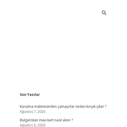
Sidebar
Son Yazılar
betci
vdcasino mobil giriş
ilbet casino
ilbet yeni giriş
Be
Kurutma makinesinden çamaşırlar neden kırışık çıkar ?
Ağustos 7, 2026
Bulgaristan mavi kart nasıl alınır ?
Ağustos 6, 2026