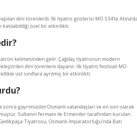
apılan dini törenlerdi. İlk tiyatro gösterisi MÖ 534’te Atina’d
katılabildiği özel bir etkinlikti.
edir?
eatron kelimesinden gelir. Çağdaş tiyatronun modern
leştirilen dini törenlere dayanır. İlk tiyatro festivali MÖ
likle üst sınıflara ayrılmış bir etkinlikti.
urdu?
daha sonra gayrimüslim Osmanlı vatandaşları ve en son olarak
üştür. Sultanın fermanı ile Ermeniler tarafından kurulan
Gedikpaşa Tiyatrosu, Osmanlı İmparatorluğu’nda Batı