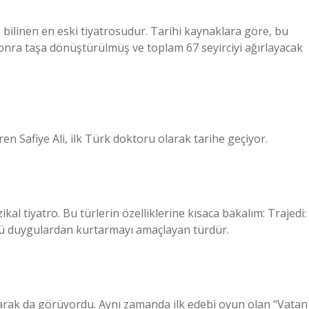
bilinen en eski tiyatrosudur. Tarihi kaynaklara göre, bu
onra taşa dönüştürülmüş ve toplam 67 seyirciyi ağırlayacak
ren Safiye Ali, ilk Türk doktoru olarak tarihe geçiyor.
kal tiyatro. Bu türlerin özelliklerine kısaca bakalım: Trajedi:
ötü duygulardan kurtarmayı amaçlayan türdür.
 olarak da görüyordu. Aynı zamanda ilk edebi oyun olan “Vatan