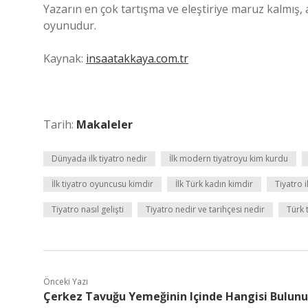
Yazarın en çok tartışma ve eleştiriye maruz kalmış, a
oyunudur.
Kaynak:
insaatakkaya.com.tr
Tarih:
Makaleler
Dünyada ilk tiyatro nedir
İlk modern tiyatroyu kim kurdu
İlk tiyatro oyuncusu kimdir
İlk Türk kadın kimdir
Tiyatro i
Tiyatro nasıl gelişti
Tiyatro nedir ve tarihçesi nedir
Türk 
Önceki Yazı
Çerkez Tavuğu Yemeğinin Içinde Hangisi Bulunu