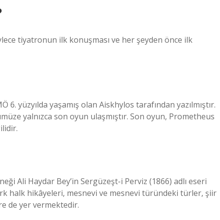
?
ylece tiyatronun ilk konuşması ve her şeyden önce ilk
i MÖ 6. yüzyılda yaşamış olan Aiskhylos tarafından yazılmıştır.
nümüze yalnızca son oyun ulaşmıştır. Son oyun, Prometheus
lidir.
neği Ali Haydar Bey’in Sergüzeşt-i Perviz (1866) adlı eseri
rk halk hikâyeleri, mesnevi ve mesnevi türündeki türler, şiir
e de yer vermektedir.