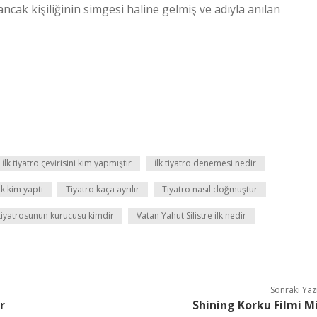
ncak kişiliğinin simgesi haline gelmiş ve adıyla anılan
İlk tiyatro çevirisini kim yapmıştır
İlk tiyatro denemesi nedir
lk kim yaptı
Tiyatro kaça ayrılır
Tiyatro nasıl doğmuştur
tiyatrosunun kurucusu kimdir
Vatan Yahut Silistre ilk nedir
Sonraki Yaz
r
Shining Korku Filmi M