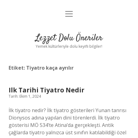
menüyü
Anasayfa
aç
Gizlilik Politikası
Lezzet Dolu Öneriler
Yasal Uyarı
Yemek kültürleriyle dolu keyifli bilgiler!
Hakkımızda
Etiket:
Tiyatro kaça ayrılır
Ilk Tarihi Tiyatro Nedir
Tarih: Ekim 1, 2024
İlk tiyatro nedir? İlk tiyatro gösterileri Yunan tanrısı
Dionysos adına yapılan dini törenlerdi. İlk tiyatro
gösterisi MÖ 534’te Atina’da gerçekleşti. Antik
çağlarda tiyatro yalnızca üst sınıfın katılabildiği özel