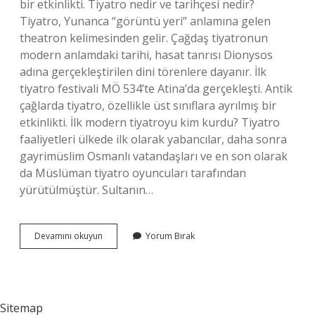
bir etkinlikti. Tiyatro nedir ve tarihçesi nedir?
Tiyatro, Yunanca “görüntü yeri” anlamına gelen
theatron kelimesinden gelir. Çağdaş tiyatronun
modern anlamdaki tarihi, hasat tanrısı Dionysos
adına gerçekleştirilen dini törenlere dayanır. İlk
tiyatro festivali MÖ 534’te Atina’da gerçekleşti. Antik
çağlarda tiyatro, özellikle üst sınıflara ayrılmış bir
etkinlikti. İlk modern tiyatroyu kim kurdu? Tiyatro
faaliyetleri ülkede ilk olarak yabancılar, daha sonra
gayrimüslim Osmanlı vatandaşları ve en son olarak
da Müslüman tiyatro oyuncuları tarafından
yürütülmüştür. Sultanın…
Ilk
Devamını okuyun
Yorum Bırak
Tarihi
Tiyatro
Nedir
Sitemap