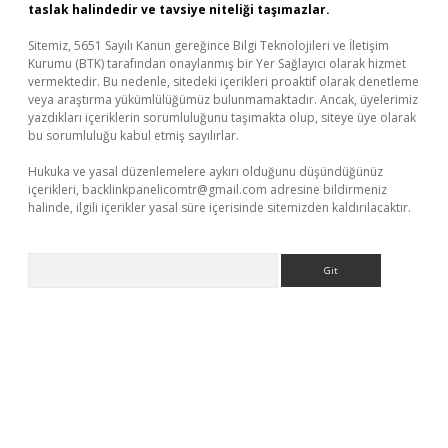
taslak halindedir ve tavsiye niteliği taşımazlar.
Sitemiz, 5651 Sayılı Kanun gereğince Bilgi Teknolojileri ve İletişim
Kurumu (BTK) tarafından onaylanmış bir Yer Sağlayıcı olarak hizmet
vermektedir. Bu nedenle, sitedeki içerikleri proaktif olarak denetleme
veya araştırma yükümlülüğümüz bulunmamaktadır. Ancak, üyelerimiz
yazdıkları içeriklerin sorumluluğunu taşımakta olup, siteye üye olarak
bu sorumluluğu kabul etmiş sayılırlar.
Hukuka ve yasal düzenlemelere aykırı olduğunu düşündüğünüz
içerikleri,
backlinkpanelicomtr@gmail.com
adresine bildirmeniz
halinde, ilgili içerikler yasal süre içerisinde sitemizden kaldırılacaktır.
Arama
ilbet yeni giriş
Betexper giriş adresi güncellendi
betexper.xyz
m