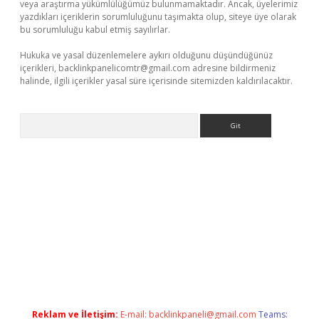
veya araştırma yükümlülüğümüz bulunmamaktadır. Ancak, üyelerimiz
yazdıkları içeriklerin sorumluluğunu taşımakta olup, siteye üye olarak
bu sorumluluğu kabul etmiş sayılırlar.
Hukuka ve yasal düzenlemelere aykırı olduğunu düşündüğünüz
içerikleri,
backlinkpanelicomtr@gmail.com
adresine bildirmeniz
halinde, ilgili içerikler yasal süre içerisinde sitemizden kaldırılacaktır.
Arama
ş
Betexper giriş adresi güncellendi
betexper.xyz
m elexbet
Reklam ve İletişim:
E-mail:
backlinkpaneli@gmail.com
Teams: