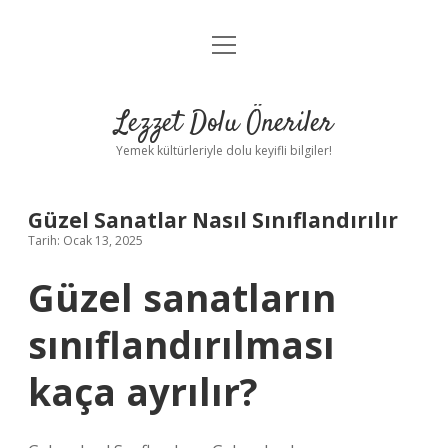
menüyü
Anasayfa
aç
Gizlilik Politikası
Lezzet Dolu Öneriler
Yasal Uyarı
Yemek kültürleriyle dolu keyifli bilgiler!
Hakkımızda
Güzel Sanatlar Nasıl Sınıflandırılır
Tarih: Ocak 13, 2025
Güzel sanatların
sınıflandırılması
kaça ayrılır?