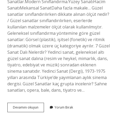
Sanatlar.Modern Sınıflandırma.Yüzey SanatıHacim
SanatıMekansal SanatDaha fazla makale… Güzel
sanatlar sınıflandırılırken dikkate alınan ölçüt nedir?
/ Güzel sanatlar sınıflandırılırken, eserlerde
kullanılan malzemeler ölçüt olarak kullanılmıştır.
Geleneksel sınıflandırma yöntemine göre güzel
sanatlar: Görsel (plastik), işitsel (fonetik) ve ritmik
(dramatik) olmak üzere üç kategoriye ayrılır. 7 Güzel
Sanat Dalı Nelerdir? Yedinci sanat, geleneksel altı
güzel sanat dalına (resim ve heykel, mimarlık, dans,
tiyatro, edebiyat ve müzik) sonradan eklenen
sinema sanatıdır. Yedinci Sanat (Dergi), 1973-1975
yılları arasında Türkiye’de yayımlanan aylık sinema
dergisi. Güzel Sanatlar kaç grupta incelenir? Sahne
sanatları, opera, bale, dans, tiyatro ve…
Güzel
Devamını okuyun
Yorum Bırak
Sanatlar
Nasıl