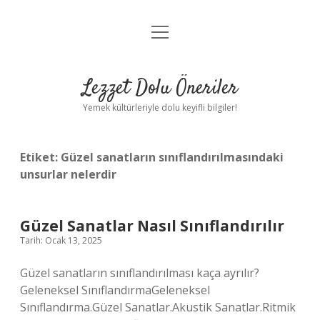
menüyü
Anasayfa
aç
Gizlilik Politikası
Lezzet Dolu Öneriler
Yasal Uyarı
Yemek kültürleriyle dolu keyifli bilgiler!
Hakkımızda
Etiket:
Güzel sanatların sınıflandırılmasındaki
unsurlar nelerdir
Güzel Sanatlar Nasıl Sınıflandırılır
Tarih: Ocak 13, 2025
Güzel sanatların sınıflandırılması kaça ayrılır?
Geleneksel SınıflandırmaGeleneksel
Sınıflandırma.Güzel Sanatlar.Akustik Sanatlar.Ritmik