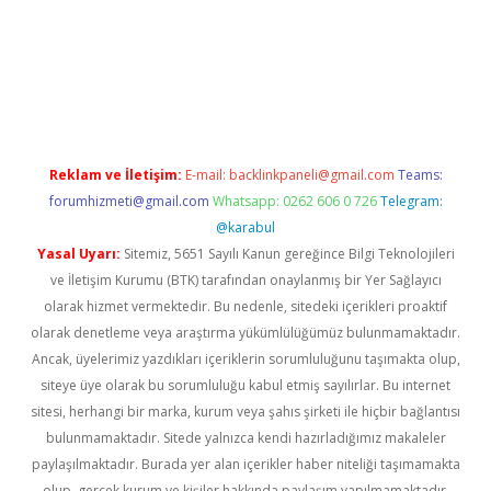
bet yeni giriş
Betexper giriş adresi güncellendi
betexper.xyz
m 
Reklam ve İletişim:
E-mail:
backlinkpaneli@gmail.com
Teams:
forumhizmeti@gmail.com
Whatsapp: 0262 606 0 726
Telegram:
@karabul
Yasal Uyarı:
Sitemiz, 5651 Sayılı Kanun gereğince Bilgi Teknolojileri
ve İletişim Kurumu (BTK) tarafından onaylanmış bir Yer Sağlayıcı
olarak hizmet vermektedir. Bu nedenle, sitedeki içerikleri proaktif
olarak denetleme veya araştırma yükümlülüğümüz bulunmamaktadır.
Ancak, üyelerimiz yazdıkları içeriklerin sorumluluğunu taşımakta olup,
siteye üye olarak bu sorumluluğu kabul etmiş sayılırlar. Bu internet
sitesi, herhangi bir marka, kurum veya şahıs şirketi ile hiçbir bağlantısı
bulunmamaktadır. Sitede yalnızca kendi hazırladığımız makaleler
paylaşılmaktadır. Burada yer alan içerikler haber niteliği taşımamakta
olup, gerçek kurum ve kişiler hakkında paylaşım yapılmamaktadır.