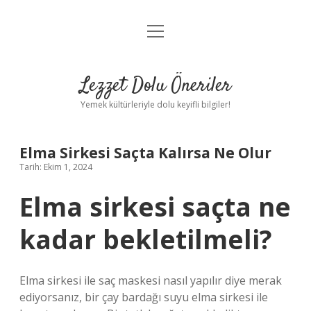
menüyü
Anasayfa
aç
Gizlilik Politikası
Lezzet Dolu Öneriler
Yasal Uyarı
Yemek kültürleriyle dolu keyifli bilgiler!
Hakkımızda
Elma Sirkesi Saçta Kalırsa Ne Olur
Tarih: Ekim 1, 2024
Elma sirkesi saçta ne
kadar bekletilmeli?
Elma sirkesi ile saç maskesi nasıl yapılır diye merak
ediyorsanız, bir çay bardağı suyu elma sirkesi ile