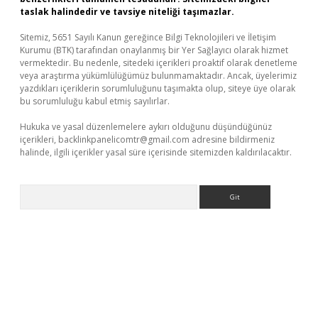
taslak halindedir ve tavsiye niteliği taşımazlar.
Sitemiz, 5651 Sayılı Kanun gereğince Bilgi Teknolojileri ve İletişim
Kurumu (BTK) tarafından onaylanmış bir Yer Sağlayıcı olarak hizmet
vermektedir. Bu nedenle, sitedeki içerikleri proaktif olarak denetleme
veya araştırma yükümlülüğümüz bulunmamaktadır. Ancak, üyelerimiz
yazdıkları içeriklerin sorumluluğunu taşımakta olup, siteye üye olarak
bu sorumluluğu kabul etmiş sayılırlar.
Hukuka ve yasal düzenlemelere aykırı olduğunu düşündüğünüz
içerikleri,
backlinkpanelicomtr@gmail.com
adresine bildirmeniz
halinde, ilgili içerikler yasal süre içerisinde sitemizden kaldırılacaktır.
Arama
ş
Betexper giriş adresi güncellendi
betexper.xyz
m elexbet