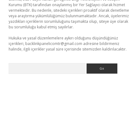
Kurumu (BTK) tarafından onaylanmış bir Yer Sağlayıcı olarak hizmet
vermektedir. Bu nedenle, sitedeki içerikleri proaktif olarak denetleme
veya araştırma yükümlülüğümüz bulunmamaktadır. Ancak, üyelerimiz
yazdıkları içeriklerin sorumluluğunu taşımakta olup, siteye üye olarak
bu sorumluluğu kabul etmiş sayılırlar.
Hukuka ve yasal düzenlemelere aykırı olduğunu düşündüğünüz
içerikleri,
backlinkpanelicomtr@gmail.com
adresine bildirmeniz
halinde, ilgili içerikler yasal süre içerisinde sitemizden kaldırılacaktır.
Arama
bet yeni giriş
Betexper giriş adresi güncellendi
betexper.xyz
m 