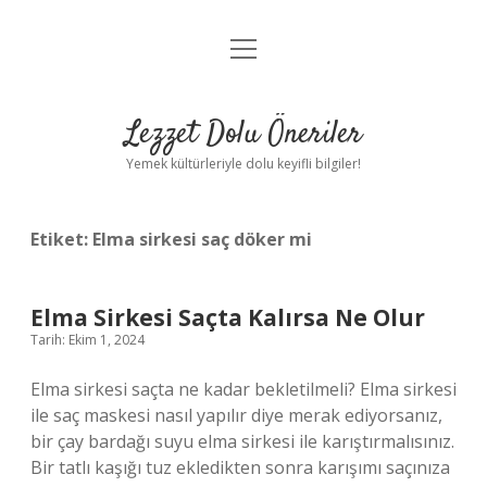
menüyü
Anasayfa
aç
Gizlilik Politikası
Lezzet Dolu Öneriler
Yasal Uyarı
Yemek kültürleriyle dolu keyifli bilgiler!
Hakkımızda
Etiket:
Elma sirkesi saç döker mi
Elma Sirkesi Saçta Kalırsa Ne Olur
Tarih: Ekim 1, 2024
Elma sirkesi saçta ne kadar bekletilmeli? Elma sirkesi
ile saç maskesi nasıl yapılır diye merak ediyorsanız,
bir çay bardağı suyu elma sirkesi ile karıştırmalısınız.
Bir tatlı kaşığı tuz ekledikten sonra karışımı saçınıza