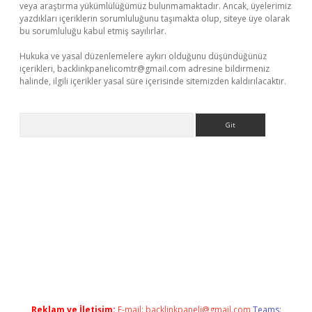
veya araştırma yükümlülüğümüz bulunmamaktadır. Ancak, üyelerimiz
yazdıkları içeriklerin sorumluluğunu taşımakta olup, siteye üye olarak
bu sorumluluğu kabul etmiş sayılırlar.
Hukuka ve yasal düzenlemelere aykırı olduğunu düşündüğünüz
içerikleri,
backlinkpanelicomtr@gmail.com
adresine bildirmeniz
halinde, ilgili içerikler yasal süre içerisinde sitemizden kaldırılacaktır.
Arama
Betexper giriş adresi güncellendi
betexper.xyz
m elexbet
Reklam ve İletişim:
E-mail:
backlinkpaneli@gmail.com
Teams: