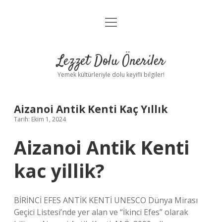
menüyü
Anasayfa
aç
Gizlilik Politikası
Lezzet Dolu Öneriler
Yasal Uyarı
Yemek kültürleriyle dolu keyifli bilgiler!
Hakkımızda
Aizanoi Antik Kenti Kaç Yıllık
Tarih: Ekim 1, 2024
Aizanoi Antik Kenti
kac yillik?
BİRİNCİ EFES ANTİK KENTİ UNESCO Dünya Mirası
Geçici Listesi’nde yer alan ve “İkinci Efes” olarak