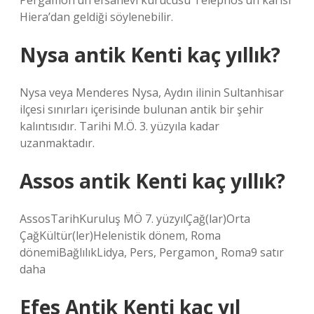
Pergamon’un efsanevi kurucusu Telephos’un karısı
Hiera’dan geldiği söylenebilir.
Nysa antik Kenti kaç yıllık?
Nysa veya Menderes Nysa, Aydın ilinin Sultanhisar
ilçesi sınırları içerisinde bulunan antik bir şehir
kalıntısıdır. Tarihi M.Ö. 3. yüzyıla kadar
uzanmaktadır.
Assos antik Kenti kaç yıllık?
AssosTarihKuruluş MÖ 7. yüzyılÇağ(lar)Orta
ÇağKültür(ler)Helenistik dönem, Roma
dönemiBağlılıkLidya, Pers, Pergamon¸ Roma9 satır
daha
Efes Antik Kenti kaç yıl