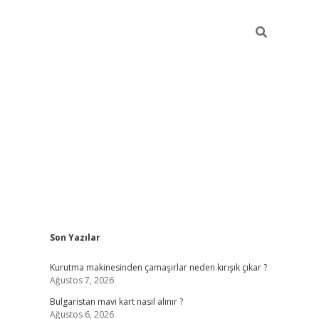
Sidebar
Son Yazılar
betci
vdcasino mobil giriş
ilbet casino
ilbet yeni
Kurutma makinesinden çamaşırlar neden kırışık çıkar ?
Ağustos 7, 2026
Bulgaristan mavi kart nasıl alınır ?
Ağustos 6, 2026