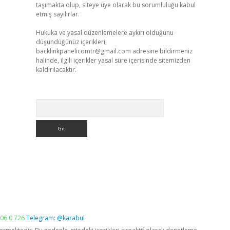
taşımakta olup, siteye üye olarak bu sorumluluğu kabul
etmiş sayılırlar.
Hukuka ve yasal düzenlemelere aykırı olduğunu
düşündüğünüz içerikleri,
backlinkpanelicomtr@gmail.com
adresine bildirmeniz
halinde, ilgili içerikler yasal süre içerisinde sitemizden
kaldırılacaktır.
Arama
06 0 726
Telegram: @karabul