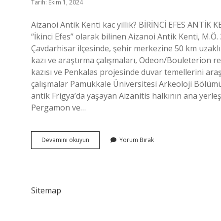
Tarih: Ekim 1, 2024
Aizanoi Antik Kenti kac yillik? BİRİNCİ EFES ANTİK 
“İkinci Efes” olarak bilinen Aizanoi Antik Kenti, M.Ö
Çavdarhisar ilçesinde, şehir merkezine 50 km uzaklı
kazı ve araştırma çalışmaları, Odeon/Bouleterion r
kazısı ve Penkalas projesinde duvar temellerini ara
çalışmalar Pamukkale Üniversitesi Arkeoloji Bölümü
antik Frigya’da yaşayan Aizanitis halkının ana yer
Pergamon ve…
Aizanoi
Devamını okuyun
Yorum Bırak
Antik
Kenti
Kaç
Yıllık
Sitemap