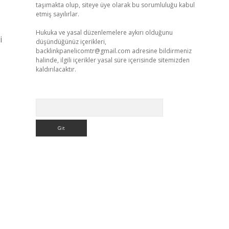
taşımakta olup, siteye üye olarak bu sorumluluğu kabul
etmiş sayılırlar.
Hukuka ve yasal düzenlemelere aykırı olduğunu
i
düşündüğünüz içerikleri,
backlinkpanelicomtr@gmail.com
adresine bildirmeniz
halinde, ilgili içerikler yasal süre içerisinde sitemizden
kaldırılacaktır.
Arama