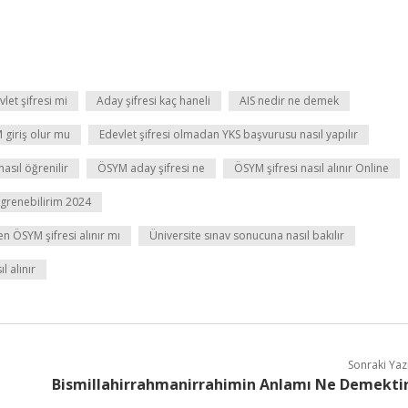
let şifresi mi
Aday şifresi kaç haneli
AIS nedir ne demek
 giriş olur mu
Edevlet şifresi olmadan YKS başvurusu nasıl yapılır
asıl öğrenilir
ÖSYM aday şifresi ne
ÖSYM şifresi nasıl alınır Online
Ogrenebilirim 2024
en ÖSYM şifresi alınır mı
Üniversite sınav sonucuna nasıl bakılır
l alınır
Sonraki Yaz
Bismillahirrahmanirrahimin Anlamı Ne Demekti