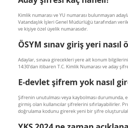
Kimlik numarası ve YU numarası bulunmayan adaylar
Vatandaşlık İşleri Genel Müdürlüğü tarafından verile
ve kişiye özel üyelik numarasıdır.
ÖSYM sınav giriş yeri nasıl ö
Adaylar, sınava girecekleri yere ait konum bilgilerin
14:30’dan itibaren T.C. Kimlik Numarası ve aday şifr
E-devlet şifrem yok nasıl gi
Şifrenin unutulması veya kaybolması durumunda, e-De
girmiş olan kullanıcılar şifrelerini sıfırlayabilirler
doğrulama kodunu girerek yeni bir şifre oluşturulabi
YKS 2024 ne zaman açıklan