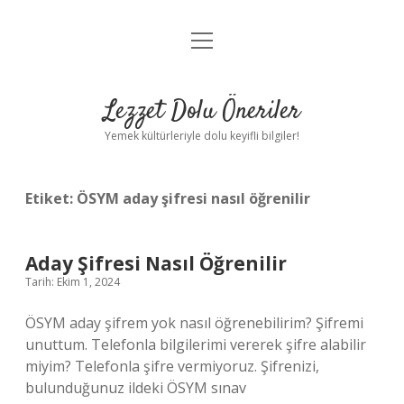
menüyü
Anasayfa
aç
Gizlilik Politikası
Lezzet Dolu Öneriler
Yasal Uyarı
Yemek kültürleriyle dolu keyifli bilgiler!
Hakkımızda
Etiket:
ÖSYM aday şifresi nasıl öğrenilir
Aday Şifresi Nasıl Öğrenilir
Tarih: Ekim 1, 2024
ÖSYM aday şifrem yok nasıl öğrenebilirim? Şifremi
unuttum. Telefonla bilgilerimi vererek şifre alabilir
miyim? Telefonla şifre vermiyoruz. Şifrenizi,
bulunduğunuz ildeki ÖSYM sınav