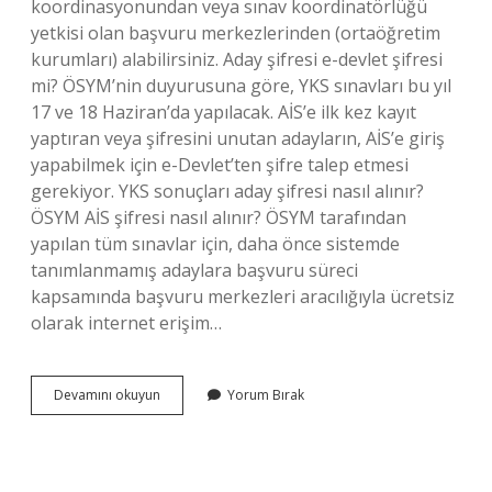
koordinasyonundan veya sınav koordinatörlüğü
yetkisi olan başvuru merkezlerinden (ortaöğretim
kurumları) alabilirsiniz. Aday şifresi e-devlet şifresi
mi? ÖSYM’nin duyurusuna göre, YKS sınavları bu yıl
17 ve 18 Haziran’da yapılacak. AİS’e ilk kez kayıt
yaptıran veya şifresini unutan adayların, AİS’e giriş
yapabilmek için e-Devlet’ten şifre talep etmesi
gerekiyor. YKS sonuçları aday şifresi nasıl alınır?
ÖSYM AİS şifresi nasıl alınır? ÖSYM tarafından
yapılan tüm sınavlar için, daha önce sistemde
tanımlanmamış adaylara başvuru süreci
kapsamında başvuru merkezleri aracılığıyla ücretsiz
olarak internet erişim…
Aday
Devamını okuyun
Yorum Bırak
Şifresi
Nasıl
Öğrenilir