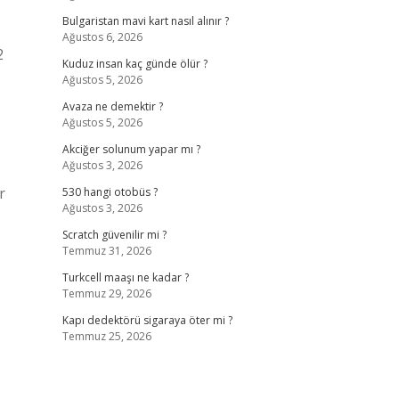
Bulgaristan mavi kart nasıl alınır ?
Ağustos 6, 2026
2
Kuduz insan kaç günde ölür ?
Ağustos 5, 2026
Avaza ne demektir ?
Ağustos 5, 2026
Akciğer solunum yapar mı ?
Ağustos 3, 2026
r
530 hangi otobüs ?
Ağustos 3, 2026
Scratch güvenilir mi ?
Temmuz 31, 2026
Turkcell maaşı ne kadar ?
Temmuz 29, 2026
Kapı dedektörü sigaraya öter mi ?
Temmuz 25, 2026