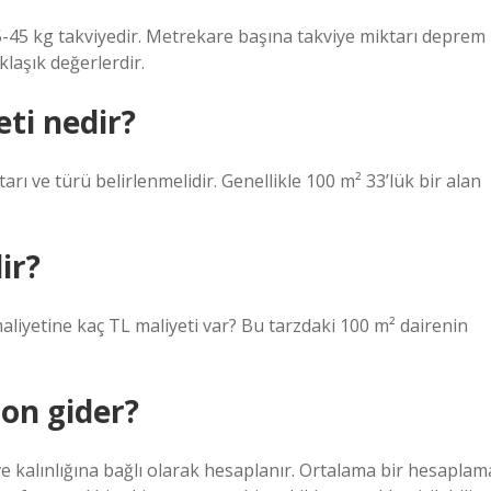
5-45 kg takviyedir. Metrekare başına takviye miktarı deprem
klaşık değerlerdir.
ti nedir?
arı ve türü belirlenmelidir. Genellikle 100 m² 33’lük bir alan
ir?
liyetine kaç TL maliyeti var? Bu tarzdaki 100 m² dairenin
on gider?
 ve kalınlığına bağlı olarak hesaplanır. Ortalama bir hesaplam