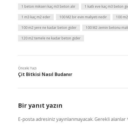
1 beton mikseri kaç m3 beton alır
1 katlı eve kaç m3 beton g
1 m3 kaç m2 eder
100 M2 bir evin maliyeti nedir
100 m2
100 m2 yere ne kadar beton gider
100 M2 zemin betonu mali
120 m2 temele ne kadar beton gider
Önceki Yazı
Çit Bitkisi Nasıl Budanır
Bir yanıt yazın
E-posta adresiniz yayınlanmayacak.
Gerekli alanlar