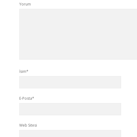
Yorum
İsim*
E-Posta*
Web Sitesi