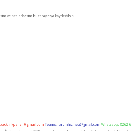
im ve site adresim bu tarayıcıya kaydedilsin.
backlinkpaneli@gmail.com
Teams:
forumhizmeti@gmail.com
Whatsapp: 0262 6