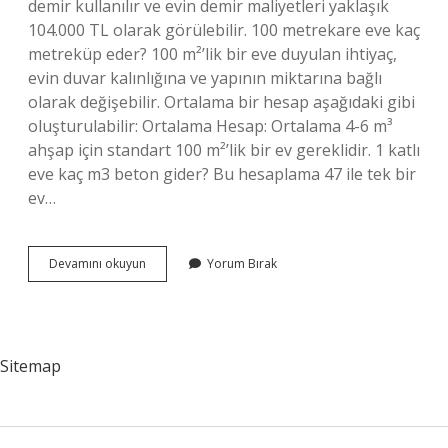
demir kullanılır ve evin demir maliyetleri yaklaşık
104.000 TL olarak görülebilir. 100 metrekare eve kaç
metreküp eder? 100 m²’lik bir eve duyulan ihtiyaç,
evin duvar kalınlığına ve yapının miktarına bağlı
olarak değişebilir. Ortalama bir hesap aşağıdaki gibi
oluşturulabilir: Ortalama Hesap: Ortalama 4-6 m³
ahşap için standart 100 m²’lik bir ev gereklidir. 1 katlı
eve kaç m3 beton gider? Bu hesaplama 47 ile tek bir
ev…
100
Devamını okuyun
Yorum Bırak
M2
Eve
Kaç
M3
Beton
Sitemap
Gider