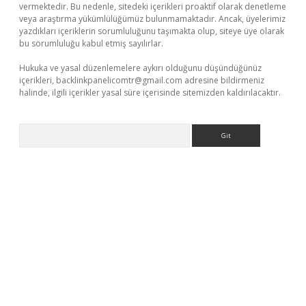
vermektedir. Bu nedenle, sitedeki içerikleri proaktif olarak denetleme
veya araştırma yükümlülüğümüz bulunmamaktadır. Ancak, üyelerimiz
yazdıkları içeriklerin sorumluluğunu taşımakta olup, siteye üye olarak
bu sorumluluğu kabul etmiş sayılırlar.
Hukuka ve yasal düzenlemelere aykırı olduğunu düşündüğünüz
içerikleri,
backlinkpanelicomtr@gmail.com
adresine bildirmeniz
halinde, ilgili içerikler yasal süre içerisinde sitemizden kaldırılacaktır.
Arama
bet yeni giriş
Betexper giriş adresi güncellendi
betexper.xyz
m 