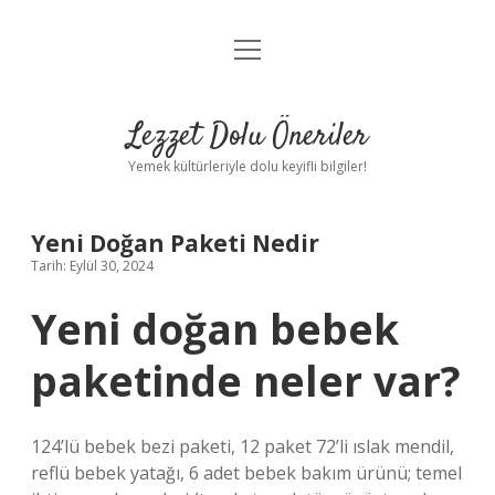
menüyü
Anasayfa
aç
Gizlilik Politikası
Lezzet Dolu Öneriler
Yasal Uyarı
Yemek kültürleriyle dolu keyifli bilgiler!
Hakkımızda
Yeni Doğan Paketi Nedir
Tarih: Eylül 30, 2024
Yeni doğan bebek
paketinde neler var?
124’lü bebek bezi paketi, 12 paket 72’li ıslak mendil,
reflü bebek yatağı, 6 adet bebek bakım ürünü; temel