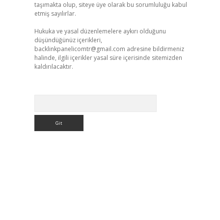
taşımakta olup, siteye üye olarak bu sorumluluğu kabul
etmiş sayılırlar.
Hukuka ve yasal düzenlemelere aykırı olduğunu
düşündüğünüz içerikleri,
backlinkpanelicomtr@gmail.com
adresine bildirmeniz
halinde, ilgili içerikler yasal süre içerisinde sitemizden
kaldırılacaktır.
Arama