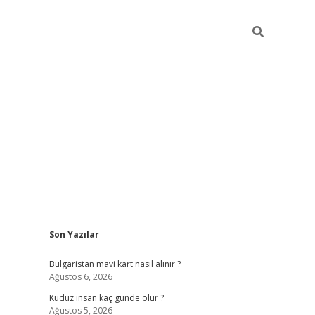
Sidebar
Son Yazılar
betci
vdcasino mobil giriş
ilbet casino
ilbet yeni giriş
Be
Bulgaristan mavi kart nasıl alınır ?
Ağustos 6, 2026
Kuduz insan kaç günde ölür ?
Ağustos 5, 2026