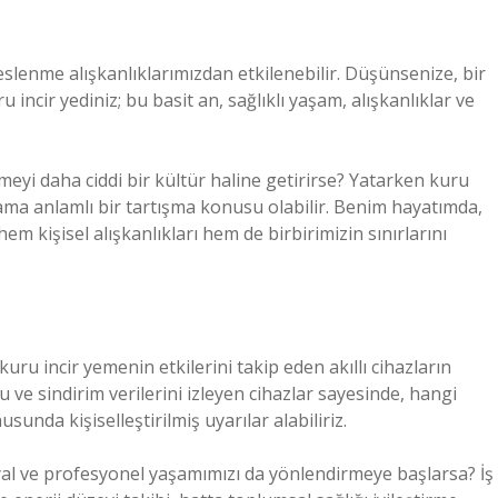
beslenme alışkanlıklarımızdan etkilenebilir. Düşünsenize, bir
 incir yediniz; bu basit an, sağlıklı yaşam, alışkanlıklar ve
meyi daha ciddi bir kültür haline getirirse? Yatarken kuru
 ama anlamlı bir tartışma konusu olabilir. Benim hayatımda,
m kişisel alışkanlıkları hem de birbirimizin sınırlarını
uru incir yemenin etkilerini takip eden akıllı cihazların
ve sindirim verilerini izleyen cihazlar sayesinde, hangi
unda kişiselleştirilmiş uyarılar alabiliriz.
syal ve profesyonel yaşamımızı da yönlendirmeye başlarsa? İş