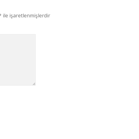
*
ile işaretlenmişlerdir