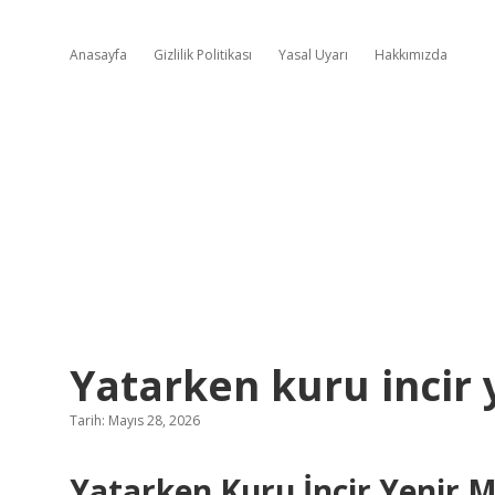
Anasayfa
Gizlilik Politikası
Yasal Uyarı
Hakkımızda
Yatarken kuru incir 
Tarih: Mayıs 28, 2026
Yatarken Kuru İncir Yenir M