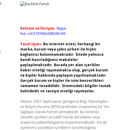
a
Reklam ve İletişim:
Skype:
live:.cid.575569c608265c69
Yasal Uyarı:
Bu internet sitesi, herhangi bir
marka, kurum veya şahıs şirketi ile hiçbir
e
bağlantısı bulunmamaktadır. Sitede yalnızca
kendi hazırladığımız makaleler
paylaşılmaktadır. Burada yer alan içerikler
haber niteliği taşımamakta olup, gerçek kurum
ve kişiler hakkında paylaşım yapılmamaktadır.
Gerçek kurum ve kişiler ile isim benzerlikleri
tamamen tesadüfidir. Sitemizdeki bilgiler taslak
halindedir ve tavsiye niteliği taşımazlar.
Sitemiz, 5651 Sayılı Kanun gereğince Bilgi Teknolojileri
ve İletişim Kurumu (BTK) tarafından onaylanmış bir Yer
Sağlayıcı olarak hizmet vermektedir. Bu nedenle,
sitedeki içerikleri proaktif olarak denetleme veya
araştırma yükümlülüğümüz bulunmamaktadır. Ancak,
üyelerimiz yazdıkları içeriklerin sorumluluğunu