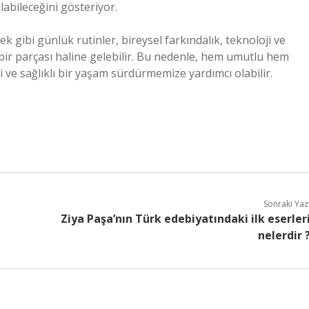
abileceğini gösteriyor.
 gibi günlük rutinler, bireysel farkındalık, teknoloji ve
bir parçası haline gelebilir. Bu nedenle, hem umutlu hem
 ve sağlıklı bir yaşam sürdürmemize yardımcı olabilir.
Sonraki Yaz
Ziya Paşa’nın Türk edebiyatındaki ilk eserler
nelerdir 