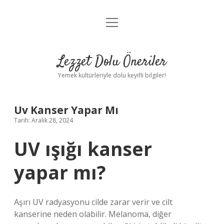
menüyü
Anasayfa
aç
Gizlilik Politikası
Lezzet Dolu Öneriler
Yasal Uyarı
Yemek kültürleriyle dolu keyifli bilgiler!
Hakkımızda
Uv Kanser Yapar Mı
Tarih: Aralık 28, 2024
UV ışığı kanser
yapar mı?
Aşırı UV radyasyonu cilde zarar verir ve cilt
kanserine neden olabilir. Melanoma, diğer