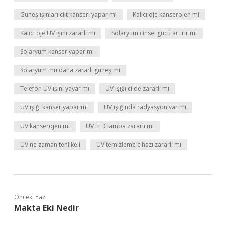
Güneş ışınları cilt kanseri yapar mı
Kalıcı oje kanserojen mi
Kalıcı oje UV ışını zararlı mı
Solaryum cinsel gücü artırır mı
Solaryum kanser yapar mı
Solaryum mu daha zararlı güneş mi
Telefon UV ışını yayar mı
UV ışığı cilde zararlı mı
UV ışığı kanser yapar mı
UV ışığında radyasyon var mı
UV kanserojen mi
UV LED lamba zararlı mı
UV ne zaman tehlikeli
UV temizleme cihazı zararlı mı
Önceki Yazı
Makta Eki Nedir