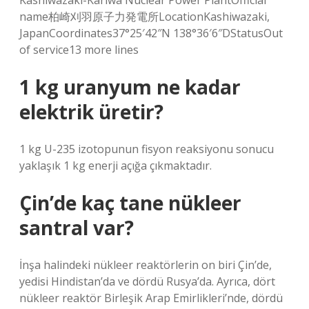
Kashiwazaki-Kariwa Nuclear Power PlantOfficial
name柏崎刈羽原子力発電所LocationKashiwazaki,
JapanCoordinates37°25′42″N 138°36′6″DStatusOut
of service13 more lines
1 kg uranyum ne kadar
elektrik üretir?
1 kg U-235 izotopunun fisyon reaksiyonu sonucu
yaklaşık 1 kg enerji açığa çıkmaktadır.
Çin’de kaç tane nükleer
santral var?
İnşa halindeki nükleer reaktörlerin on biri Çin’de,
yedisi Hindistan’da ve dördü Rusya’da. Ayrıca, dört
nükleer reaktör Birleşik Arap Emirlikleri’nde, dördü