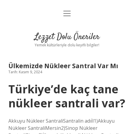
menüyü
Anasayfa
aç
Gizlilik Politikası
Lezzet Dolu Öneriler
Yasal Uyarı
Yemek kültürleriyle dolu keyifli bilgiler!
Hakkımızda
Ülkemizde Nükleer Santral Var Mı
Tarih: Kasım 9, 2024
Türkiye’de kaç tane
nükleer santrali var?
Akkuyu Nükleer SantraliSantralin adıİl1)Akkuyu
Nükleer SantraliMersin2)Sinop Nükleer