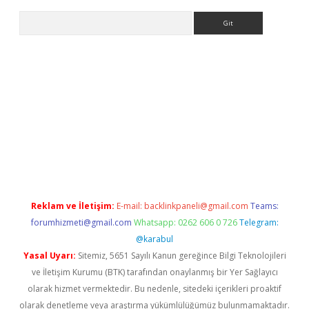
Arama
iş
Betexper giriş adresi güncellendi
betexper.xyz
m elexbet
Reklam ve İletişim:
E-mail:
backlinkpaneli@gmail.com
Teams:
forumhizmeti@gmail.com
Whatsapp: 0262 606 0 726
Telegram:
@karabul
Yasal Uyarı:
Sitemiz, 5651 Sayılı Kanun gereğince Bilgi Teknolojileri
ve İletişim Kurumu (BTK) tarafından onaylanmış bir Yer Sağlayıcı
olarak hizmet vermektedir. Bu nedenle, sitedeki içerikleri proaktif
olarak denetleme veya araştırma yükümlülüğümüz bulunmamaktadır.