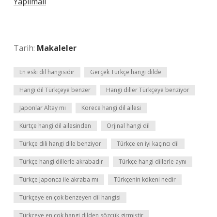
Yapılmalı
Tarih:
Makaleler
En eski dil hangisidir
Gerçek Türkçe hangi dilde
Hangi dil Türkçeye benzer
Hangi diller Türkçeye benziyor
Japonlar Altay mı
Korece hangi dil ailesi
Kürtçe hangi dil ailesinden
Orjinal hangi dil
Türkçe dili hangi dile benziyor
Türkçe en iyi kaçıncı dil
Türkçe hangi dillerle akrabadır
Türkçe hangi dillerle aynı
Türkçe Japonca ile akraba mı
Türkçenin kökeni nedir
Türkçeye en çok benzeyen dil hangisi
Türkçeye en çok hangi dilden sözcük girmiştir