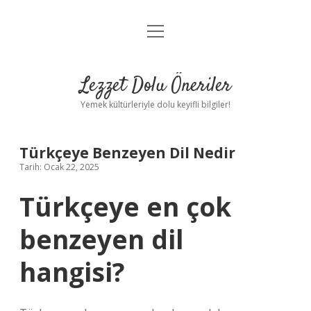
menüyü
Anasayfa
aç
Gizlilik Politikası
Lezzet Dolu Öneriler
Yasal Uyarı
Yemek kültürleriyle dolu keyifli bilgiler!
Hakkımızda
Türkçeye Benzeyen Dil Nedir
Tarih: Ocak 22, 2025
Türkçeye en çok
benzeyen dil
hangisi?