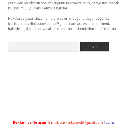
yazdıkları içeriklerin sorumluluğunu taşımakta olup, siteye üye olarak
bu sorumluluğu kabul etmiş sayılırlar.
Hukuka ve yasal düzenlemelere aykırı olduğunu düşündüğünüz
içerikleri,
backlinkpanelicomtr@gmail.com
adresine bildirmeniz
halinde, ilgili içerikler yasal süre içerisinde sitemizden kaldırılacaktır.
Arama
riş
Betexper giriş adresi güncellendi
betexper.xyz
m elexbet
Reklam ve İletişim:
E-mail:
backlinkpaneli@gmail.com
Teams: