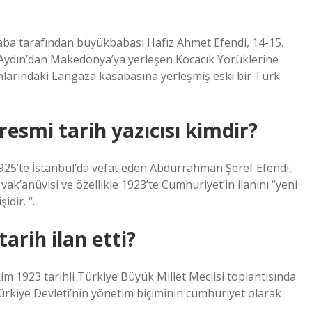
Baba tarafından büyükbabası Hafız Ahmet Efendi, 14-15.
 Aydın’dan Makedonya’ya yerleşen Kocacık Yörüklerine
larındaki Langaza kasabasına yerleşmiş eski bir Türk
resmi tarih yazıcısı kimdir?
925’te İstanbul’da vefat eden Abdurrahman Şeref Efendi,
k’anüvisi ve özellikle 1923’te Cumhuriyet’in ilanını “yeni
dir. “.
arih ilan etti?
m 1923 tarihli Türkiye Büyük Millet Meclisi toplantısında
 Türkiye Devleti’nin yönetim biçiminin cumhuriyet olarak