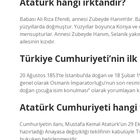
Atatürk hangi irktandır?
Babası Ali Rıza Efendi, annesi Zübeyde Hanım’dır. 
yüzyıllarda doğmuştur. Yüzyıllar boyunca Konya ve
mensupturlar. Annesi Zübeyde Hanım, Selanik yakın
ailesinin kızıdır.
Türkiye Cumhuriyeti’nin ilk 
20 Ağustos 1853’te İstanbul’da doğan ve 18 Şubat 1
genel olarak Osmanlı İmparatorluğu’nun son resmi va
doğan çocuğa isim konulması” olarak yorumlayan kişi
Atatürk Cumhuriyeti hangi t
Cumhuriyetin ilanı, Mustafa Kemal Atatürk’ün 29 Eki
hazırladığı Anayasa değişikliği teklifinin kabulüyle
hukuken belirlenmesidir.