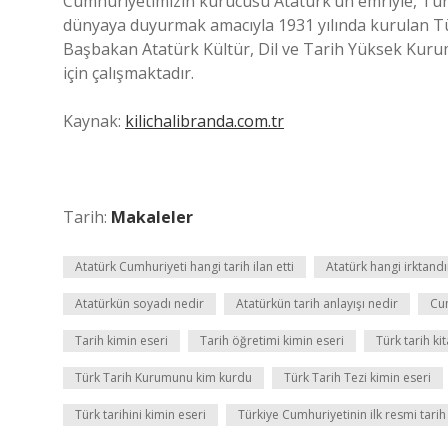
Cumhuriyetimizin kurucusu Atatürk’ün emriyle, Türk
dünyaya duyurmak amacıyla 1931 yılında kurulan 
Başbakan Atatürk Kültür, Dil ve Tarih Yüksek Kurum
için çalışmaktadır.
Kaynak:
kilichalibranda.com.tr
Tarih:
Makaleler
Atatürk Cumhuriyeti hangi tarih ilan etti
Atatürk hangi irktandı
Atatürkün soyadı nedir
Atatürkün tarih anlayışı nedir
Cum
Tarih kimin eseri
Tarih öğretimi kimin eseri
Türk tarih ki
Türk Tarih Kurumunu kim kurdu
Türk Tarih Tezi kimin eseri
Türk tarihini kimin eseri
Türkiye Cumhuriyetinin ilk resmi tarih 