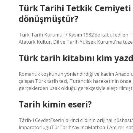
Türk Tarihi Tetkik Cemiyet
dönüşmüştür?
Türk Tarih Kurumu, 7 Kasım 1982’de kabul edilen T
Atatürk Kültür, Dil ve Tarih Yüksek Kurumu’na tüzel k
Türk tarih kitabını kim yazd
Romantik coşkunun yönlendirdiği ve kadim Anadolu 
çalışan Türk tarih tezi, Turancılık hareketinin önde
gerçeklerden uzak olduğu gerekçesiyle eleştirilmişti
Tarih kimin eseri?
Târîh-i CevdetEserin birinci cildinin orijinal nüs
İmparatorluğuTürTarihYayımcıMatbaa-i Amire1 sat