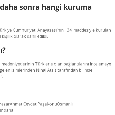
i daha sonra hangi kuruma
ürkiye Cumhuriyeti Anayasası’nın 134. maddesiyle kurulan
işilik olarak dahil edildi.
ı?
medeniyetlerinin Türklerle olan bağlantılarını incelemeye
 gelen isimlerinden Nihal Atsız tarafından bilimsel
r.
hası.YazarAhmet Cevdet PaşaKonuOsmanlı
ır daha