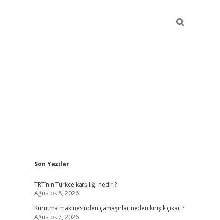
Sidebar
Son Yazılar
betci
vdcasino mobil giriş
ilbet casino
ilbet yeni giriş
Bet
TRT’nin Türkçe karşılığı nedir ?
Ağustos 8, 2026
Kurutma makinesinden çamaşırlar neden kırışık çıkar ?
Ağustos 7, 2026