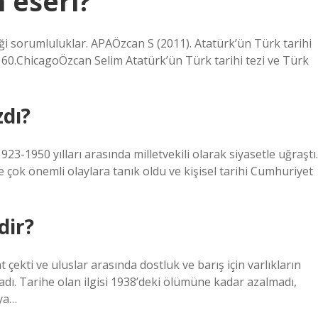
n eseri?
iği sorumluluklar. APAÖzcan S (2011). Atatürk’ün Türk tarihi
 – 60.ChicagoÖzcan Selim Atatürk’ün Türk tarihi tezi ve Türk
zdı?
3-1950 yılları arasında milletvekili olarak siyasetle uğraştı.
 çok önemli olaylara tanık oldu ve kişisel tarihi Cumhuriyet
dir?
çekti ve uluslar arasında dostluk ve barış için varlıkların
ladı. Tarihe olan ilgisi 1938’deki ölümüne kadar azalmadı,
eya…