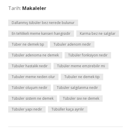
Tarih:
Makaleler
Dallanmış tübüler bez nerede bulunur
En tehlikeli meme kanseri hangisidir
Karma bez ne salgılar
Tüber ne demek tıp
Tubuler adenom nedir
Tübüler adenoma ne demek
Tübüler fonksiyon nedir
Tübüler hastalık nedir
Tübüler meme emzirebilir mi
Tubuler meme neden olur
Tubuler ne demek tip
Tübüler oluşum nedir
Tübüler salgılanma nedir
Tübüler sistem ne demek
Tübüler sıvı ne demek
Tübüler yapı nedir
Tübüller kaça ayrılır