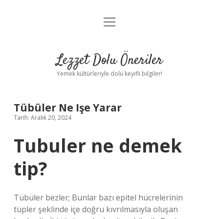
menüyü
Anasayfa
aç
Gizlilik Politikası
Lezzet Dolu Öneriler
Yasal Uyarı
Yemek kültürleriyle dolu keyifli bilgiler!
Hakkımızda
Tübüler Ne Işe Yarar
Tarih: Aralık 20, 2024
Tubuler ne demek
tip?
Tübüler bezler; Bunlar bazı epitel hücrelerinin
tüpler şeklinde içe doğru kıvrılmasıyla oluşan