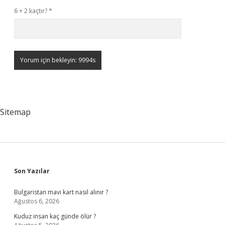
6 + 2 kaçtır?
*
Sitemap
Sidebar
Son Yazılar
Bulgaristan mavi kart nasıl alınır ?
Ağustos 6, 2026
Kuduz insan kaç günde ölür ?