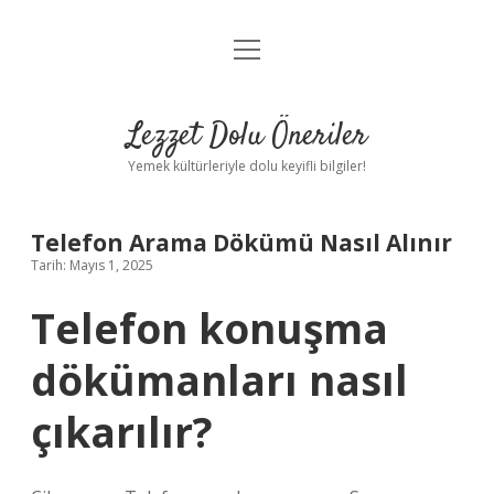
menüyü
Anasayfa
aç
Gizlilik Politikası
Lezzet Dolu Öneriler
Yasal Uyarı
Yemek kültürleriyle dolu keyifli bilgiler!
Hakkımızda
Telefon Arama Dökümü Nasıl Alınır
Tarih: Mayıs 1, 2025
Telefon konuşma
dökümanları nasıl
çıkarılır?