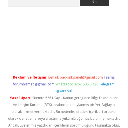
Betexper giriş adresi güncellendi
betexper.xyz
m elexbet
Reklam ve İletişim:
E-mail:
backlinkpaneli@gmail.com
Teams:
forumhizmeti@gmail.com
Whatsapp: 0262 606 0 726
Telegram:
@karabul
Yasal Uyarı:
Sitemiz, 5651 Sayılı Kanun gereğince Bilgi Teknolojileri
ve İletişim Kurumu (BTK) tarafından onaylanmış bir Yer Sağlayıcı
olarak hizmet vermektedir. Bu nedenle, sitedeki içerikleri proaktif
olarak denetleme veya araştırma yükümlülüğümüz bulunmamaktadır.
Ancak, üyelerimiz yazdıkları içeriklerin sorumluluğunu taşımakta olup,