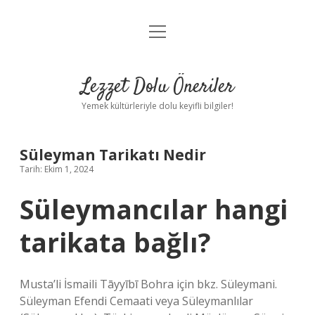
menüyü
Anasayfa
aç
Gizlilik Politikası
Lezzet Dolu Öneriler
Yasal Uyarı
Yemek kültürleriyle dolu keyifli bilgiler!
Hakkımızda
Süleyman Tarikatı Nedir
Tarih: Ekim 1, 2024
Süleymancılar hangi
tarikata bağlı?
Musta’li İsmaili Tāyyībī Bohra için bkz. Süleymani.
Süleyman Efendi Cemaati veya Süleymanlılar