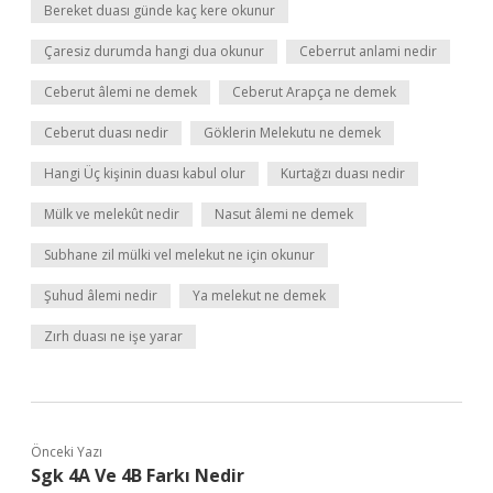
Bereket duası günde kaç kere okunur
Çaresiz durumda hangi dua okunur
Ceberrut anlami nedir
Ceberut âlemi ne demek
Ceberut Arapça ne demek
Ceberut duası nedir
Göklerin Melekutu ne demek
Hangi Üç kişinin duası kabul olur
Kurtağzı duası nedir
Mülk ve melekût nedir
Nasut âlemi ne demek
Subhane zil mülki vel melekut ne için okunur
Şuhud âlemi nedir
Ya melekut ne demek
Zırh duası ne işe yarar
Önceki Yazı
Sgk 4A Ve 4B Farkı Nedir