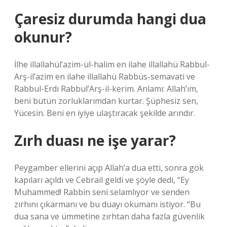
Çaresiz durumda hangi dua
okunur?
İlhe illallahül’azim-ül-halim en ilahe illallahü Rabbul-
Arş-il’azim en ilahe illallahü Rabbüs-semavati ve
Rabbul-Erdı Rabbul’Arş-il-kerim. Anlamı: Allah’ım,
beni bütün zorluklarımdan kurtar. Şüphesiz sen,
Yücesin. Beni en iyiye ulaştıracak şekilde arındır.
Zırh duası ne işe yarar?
Peygamber ellerini açıp Allah’a dua etti, sonra gök
kapıları açıldı ve Cebrail geldi ve şöyle dedi, “Ey
Muhammed! Rabbin seni selamlıyor ve senden
zırhını çıkarmanı ve bu duayı okumanı istiyor. “Bu
dua sana ve ümmetine zırhtan daha fazla güvenlik