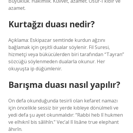
Büyüklük. Hâkimlik. Kuvvet, azamet. Osur-I kibir ve
azamet.
Kurtağzı duası nedir?
Açıklama: Eskipazar semtinde kurdun ağzını
bağlamak için çeşitli dualar söylenir. Fil Suresi,
hizmetçi veya bükücülerden biri tarafından “Tayran”
sözcüğü söylenmeden dualarla okunur. Her
okuyuşta ip düğümlenir.
Barışma duası nasıl yapılır?
On defa okunduğunda tesirli olan kefaret namazı
için öncelikle sessiz bir yerde kıbleye dönülmeli ve
yedi defa şu ayet okunmalıdır: “Rabbi heb lî hukmen
ve elhıknî bis sâlihîn.” Vec’al lî lisâne true elephant
âhırîn.