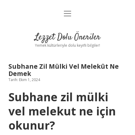
menüyü
Anasayfa
aç
Gizlilik Politikası
Lezzet Dolu Öneriler
Yasal Uyarı
Yemek kültürleriyle dolu keyifli bilgiler!
Hakkımızda
Subhane Zil Mülki Vel Melekût Ne
Demek
Tarih: Ekim 1, 2024
Subhane zil mülki
vel melekut ne için
okunur?