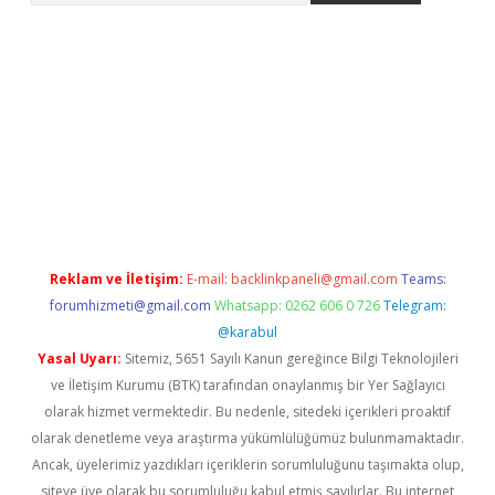
iş
Betexper giriş adresi güncellendi
betexper.xyz
m elexbet
Reklam ve İletişim:
E-mail:
backlinkpaneli@gmail.com
Teams:
forumhizmeti@gmail.com
Whatsapp: 0262 606 0 726
Telegram:
@karabul
Yasal Uyarı:
Sitemiz, 5651 Sayılı Kanun gereğince Bilgi Teknolojileri
ve İletişim Kurumu (BTK) tarafından onaylanmış bir Yer Sağlayıcı
olarak hizmet vermektedir. Bu nedenle, sitedeki içerikleri proaktif
olarak denetleme veya araştırma yükümlülüğümüz bulunmamaktadır.
Ancak, üyelerimiz yazdıkları içeriklerin sorumluluğunu taşımakta olup,
siteye üye olarak bu sorumluluğu kabul etmiş sayılırlar. Bu internet