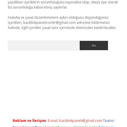
yazdıkları içeriklerin sorumluluğunu taşımakta olup, siteye üye olarak
bu sorumluluğu kabul etmiş sayılırlar.
Hukuka ve yasal düzenlemelere aykırı olduğunu düşündüğünüz
içerikleri,
backlinkpanelicomtr@gmail.com
adresine bildirmeniz
halinde, ilgili içerikler yasal süre içerisinde sitemizden kaldırılacaktır.
Arama
Betexper giriş adresi güncellendi
betexper.xyz
m elexbet
Reklam ve İletişim:
E-mail:
backlinkpaneli@gmail.com
Teams: