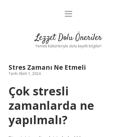
menüyü
Anasayfa
aç
Gizlilik Politikası
Lezzet Dolu Öneriler
Yasal Uyarı
Yemek kültürleriyle dolu keyifli bilgiler!
Hakkımızda
Stres Zamanı Ne Etmeli
Tarih: Ekim 1, 2024
Çok stresli
zamanlarda ne
yapılmalı?