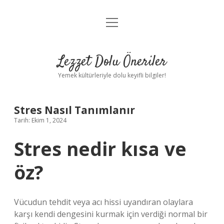
menüyü
Anasayfa
aç
Gizlilik Politikası
Lezzet Dolu Öneriler
Yasal Uyarı
Yemek kültürleriyle dolu keyifli bilgiler!
Hakkımızda
Stres Nasıl Tanımlanır
Tarih: Ekim 1, 2024
Stres nedir kısa ve
öz?
Vücudun tehdit veya acı hissi uyandıran olaylara
karşı kendi dengesini kurmak için verdiği normal bir