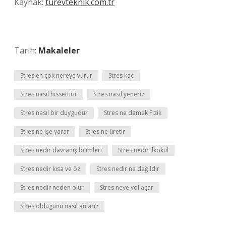
Kaynak:
turevteknik.com.tr
Tarih:
Makaleler
Stres en çok nereye vurur
Stres kaç
Stres nasil hissettirir
Stres nasil yeneriz
Stres nasıl bir duygudur
Stres ne demek Fizik
Stres ne işe yarar
Stres ne üretir
Stres nedir davranış bilimleri
Stres nedir ilkokul
Stres nedir kısa ve öz
Stres nedir ne değildir
Stres nedir neden olur
Stres neye yol açar
Stres oldugunu nasil anlariz