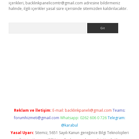
içerikleri,
backlinkpanelicomtr@gmail.com
adresine bildirmeniz
halinde, ilgili içerikler yasal süre içerisinde sitemizden kaldırılacaktır.
Arama
iş
Betexper giriş adresi güncellendi
betexper.xyz
m elexbet
Reklam ve İletişim:
E-mail:
backlinkpaneli@gmail.com
Teams:
forumhizmeti@gmail.com
Whatsapp: 0262 606 0 726
Telegram:
@karabul
Yasal Uyarı:
Sitemiz, 5651 Sayılı Kanun gereğince Bilgi Teknolojileri