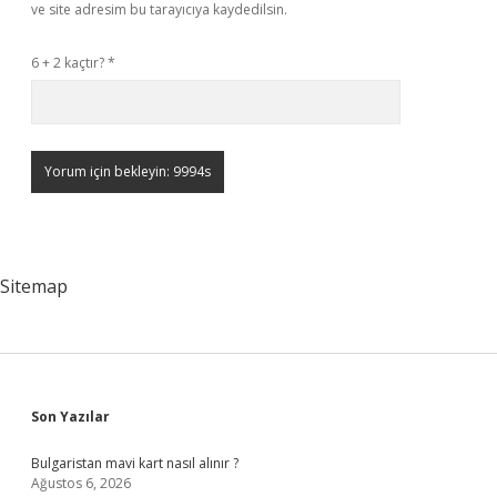
ve site adresim bu tarayıcıya kaydedilsin.
6 + 2 kaçtır?
*
Sitemap
Sidebar
Son Yazılar
Bulgaristan mavi kart nasıl alınır ?
Ağustos 6, 2026