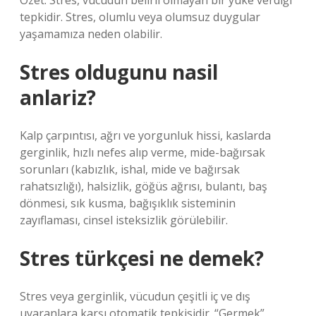
Özet: Stres, vücudun belirli olmayan bir yüke verdiği
tepkidir. Stres, olumlu veya olumsuz duygular
yaşamamıza neden olabilir.
Stres oldugunu nasil
anlariz?
Kalp çarpıntısı, ağrı ve yorgunluk hissi, kaslarda
gerginlik, hızlı nefes alıp verme, mide-bağırsak
sorunları (kabızlık, ishal, mide ve bağırsak
rahatsızlığı), halsizlik, göğüs ağrısı, bulantı, baş
dönmesi, sık kusma, bağışıklık sisteminin
zayıflaması, cinsel isteksizlik görülebilir.
Stres türkçesi ne demek?
Stres veya gerginlik, vücudun çeşitli iç ve dış
uyaranlara karşı otomatik tepkisidir. “Germek”