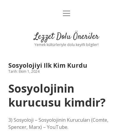
menüyü
Anasayfa
aç
Gizlilik Politikası
Lezzet Dolu Öneriler
Yasal Uyarı
Yemek kültürleriyle dolu keyifli bilgiler!
Hakkımızda
Sosyolojiyi Ilk Kim Kurdu
Tarih: Ekim 1, 2024
Sosyolojinin
kurucusu kimdir?
3) Sosyoloji – Sosyolojinin Kurucuları (Comte,
Spencer, Marx) – YouTube.