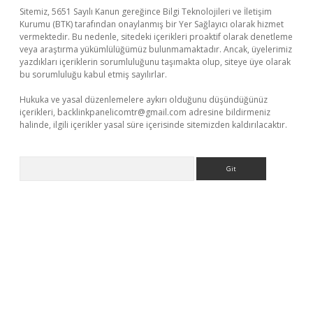
Sitemiz, 5651 Sayılı Kanun gereğince Bilgi Teknolojileri ve İletişim
Kurumu (BTK) tarafından onaylanmış bir Yer Sağlayıcı olarak hizmet
vermektedir. Bu nedenle, sitedeki içerikleri proaktif olarak denetleme
veya araştırma yükümlülüğümüz bulunmamaktadır. Ancak, üyelerimiz
yazdıkları içeriklerin sorumluluğunu taşımakta olup, siteye üye olarak
bu sorumluluğu kabul etmiş sayılırlar.
Hukuka ve yasal düzenlemelere aykırı olduğunu düşündüğünüz
içerikleri,
backlinkpanelicomtr@gmail.com
adresine bildirmeniz
halinde, ilgili içerikler yasal süre içerisinde sitemizden kaldırılacaktır.
Arama
Betexper giriş adresi güncellendi
betexper.xyz
m elexbet