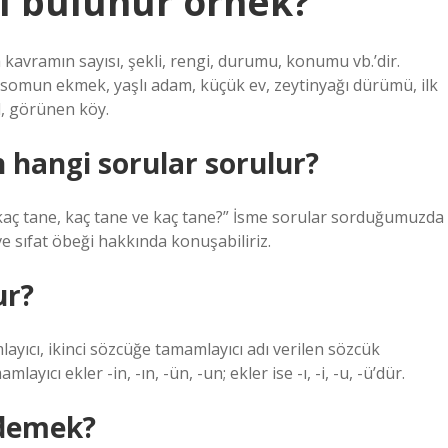
ıl bulunur örnek?
a kavramın sayısı, şekli, rengi, durumu, konumu vb.’dir.
m somun ekmek, yaşlı adam, küçük ev, zeytinyağı dürümü, ilk
ul, görünen köy.
 hangi sorular sorulur?
 kaç tane, kaç tane ve kaç tane?” İsme sorular sorduğumuzda
e sıfat öbeği hakkında konuşabiliriz.
ur?
ayıcı, ikinci sözcüğe tamamlayıcı adı verilen sözcük
yıcı ekler -in, -ın, -ün, -un; ekler ise -ı, -i, -u, -ü’dür.
 demek?