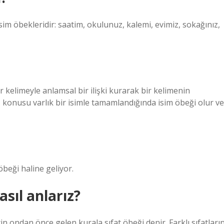
sim öbekleridir: saatim, okulunuz, kalemi, evimiz, sokağınız,
r kelimeyle anlamsal bir ilişki kurarak bir kelimenin
 konusu varlık bir isimle tamamlandığında isim öbeği olur ve
öbeği haline geliyor.
sıl anlarız?
çin ondan önce gelen kurala sıfat öbeği denir. Farklı sıfatları