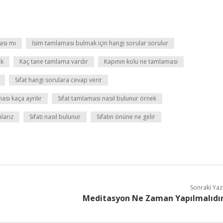
ası mı
İsim tamlaması bulmak için hangi sorular sorulur
ek
Kaç tane tamlama vardır
Kapının kolu ne tamlaması
Sıfat hangi sorulara cevap verir
ası kaça ayrılır
Sıfat tamlaması nasıl bulunur örnek
larız
Sıfatı nasıl bulunur
Sıfatın önüne ne gelir
Sonraki Yaz
Meditasyon Ne Zaman Yapılmalıdı