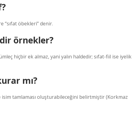
f?
e “sıfat öbekleri” denir.
dir örnekler?
eç hiçbir ek almaz, yani yalın haldedir; sıfat-fiil ise iyelik
 kurar mı?
de isim tamlaması oluşturabileceğini belirtmiştir (Korkmaz