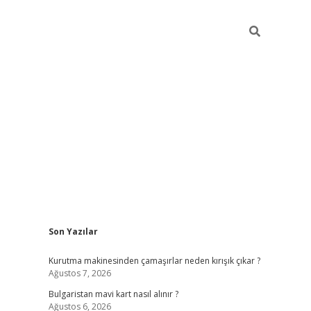
Sidebar
Son Yazılar
betci
vdcasino mobil giriş
ilbet casino
ilbet yeni giriş
Bet
Kurutma makinesinden çamaşırlar neden kırışık çıkar ?
Ağustos 7, 2026
Bulgaristan mavi kart nasıl alınır ?
Ağustos 6, 2026