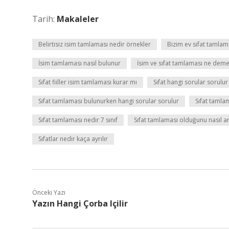
Tarih:
Makaleler
Belirtisiz isim tamlaması nedir örnekler
Bizim ev sıfat tamlam
İsim tamlaması nasıl bulunur
İsim ve sıfat tamlaması ne dem
Sıfat fiiller isim tamlaması kurar mı
Sıfat hangi sorular sorulur
Sıfat tamlaması bulunurken hangi sorular sorulur
Sıfat tamlam
Sıfat tamlaması nedir 7 sınıf
Sıfat tamlaması olduğunu nasıl an
Sıfatlar nedir kaça ayrılır
Önceki Yazı
Yazın Hangi Çorba Içilir