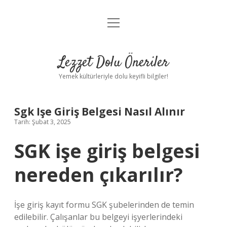
menüyü
Anasayfa
aç
Gizlilik Politikası
Lezzet Dolu Öneriler
Yasal Uyarı
Yemek kültürleriyle dolu keyifli bilgiler!
Hakkımızda
Sgk Işe Giriş Belgesi Nasıl Alınır
Tarih: Şubat 3, 2025
SGK işe giriş belgesi
nereden çıkarılır?
İşe giriş kayıt formu SGK şubelerinden de temin
edilebilir. Çalışanlar bu belgeyi işyerlerindeki