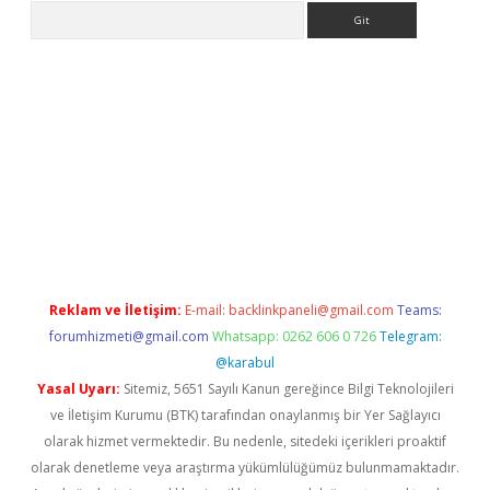
Arama
Betexper giriş adresi güncellendi
betexper.xyz
m elexbet
Reklam ve İletişim:
E-mail:
backlinkpaneli@gmail.com
Teams:
forumhizmeti@gmail.com
Whatsapp: 0262 606 0 726
Telegram:
@karabul
Yasal Uyarı:
Sitemiz, 5651 Sayılı Kanun gereğince Bilgi Teknolojileri
ve İletişim Kurumu (BTK) tarafından onaylanmış bir Yer Sağlayıcı
olarak hizmet vermektedir. Bu nedenle, sitedeki içerikleri proaktif
olarak denetleme veya araştırma yükümlülüğümüz bulunmamaktadır.