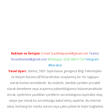
riş
Betexper giriş adresi güncellendi
betexper.xyz
m elexbet
Reklam ve İletişim:
E-mail:
backlinkpaneli@gmail.com
Teams:
forumhizmeti@gmail.com
Whatsapp: 0262 606 0 726
Telegram:
@karabul
Yasal Uyarı:
Sitemiz, 5651 Sayılı Kanun gereğince Bilgi Teknolojileri
ve İletişim Kurumu (BTK) tarafından onaylanmış bir Yer Sağlayıcı
olarak hizmet vermektedir. Bu nedenle, sitedeki içerikleri proaktif
olarak denetleme veya araştırma yükümlülüğümüz bulunmamaktadır.
Ancak, üyelerimiz yazdıkları içeriklerin sorumluluğunu taşımakta olup,
siteye üye olarak bu sorumluluğu kabul etmiş sayılırlar. Bu internet
sitesi, herhangi bir marka, kurum veya şahıs şirketi ile hiçbir bağlantısı