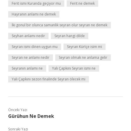
Ferit ismi Kuranda geçiyor mu
Ferit ne demek
Hayranın anlamı ne demek
İki gonul bir olunca samanlik seyran olur seyran ne demek
Seyhan anlamı nedir
Seyran hangi dilde
Seyran ismi dinen uygun mu
Seyran Kürtçe isim mi
Seyran ne anlamı nedir
Seyran olmak ne anlama gelir
Seyranın anlamı ne
Yalı Çapkını Seyran ismi ne
Yalı Çapkını sezon finalinde Seyran ölecek mi
Önceki Yazı
Gürühun Ne Demek
Sonraki Yazı