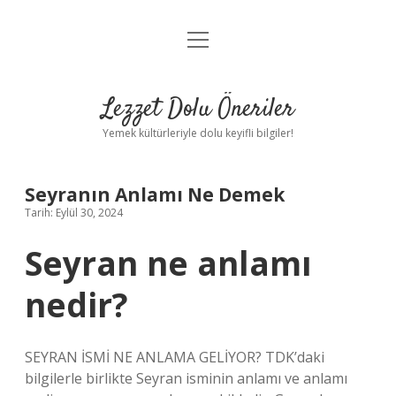
menüyü
Anasayfa
aç
Gizlilik Politikası
Lezzet Dolu Öneriler
Yasal Uyarı
Yemek kültürleriyle dolu keyifli bilgiler!
Hakkımızda
Seyranın Anlamı Ne Demek
Tarih: Eylül 30, 2024
Seyran ne anlamı
nedir?
SEYRAN İSMİ NE ANLAMA GELİYOR? TDK’daki
bilgilerle birlikte Seyran isminin anlamı ve anlamı