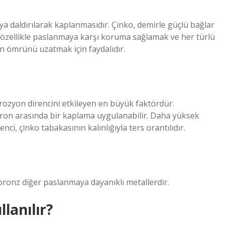
ya daldırılarak kaplanmasıdır. Çinko, demirle güçlü bağlar
m, özellikle paslanmaya karşı koruma sağlamak ve her türlü
n ömrünü uzatmak için faydalıdır.
rozyon direncini etkileyen en büyük faktördür.
kron arasında bir kaplama uygulanabilir. Daha yüksek
ci, çinko tabakasının kalınlığıyla ters orantılıdır.
bronz diğer paslanmaya dayanıklı metallerdir.
lanılır?