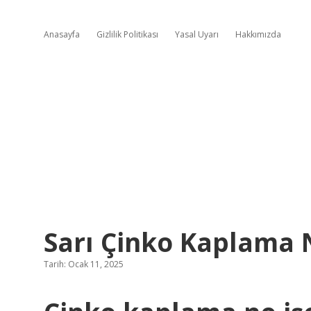
Anasayfa
Gizlilik Politikası
Yasal Uyarı
Hakkımızda
Sarı Çinko Kaplama 
Tarih: Ocak 11, 2025