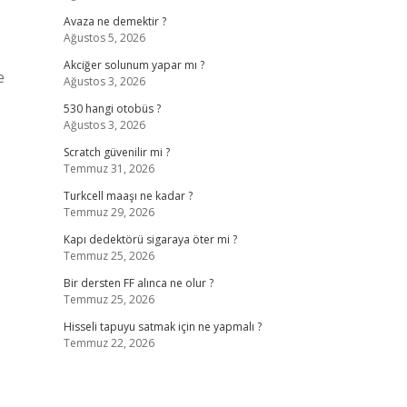
Avaza ne demektir ?
Ağustos 5, 2026
Akciğer solunum yapar mı ?
e
Ağustos 3, 2026
530 hangi otobüs ?
Ağustos 3, 2026
Scratch güvenilir mi ?
Temmuz 31, 2026
Turkcell maaşı ne kadar ?
Temmuz 29, 2026
Kapı dedektörü sigaraya öter mi ?
Temmuz 25, 2026
Bir dersten FF alınca ne olur ?
Temmuz 25, 2026
Hisseli tapuyu satmak için ne yapmalı ?
Temmuz 22, 2026