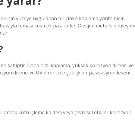
e yarar?
k için yüzeye uygulanan bir çinko kaplama yöntemidir.
avayla teması kesmek pası önler. Oksijen metalle etkileşim
lur.
?
e sahiptir. Daha hızlı kaplama, yüksek korozyon direnci ve
yon direnci ve UV direnci ile çok iyi bir pasivasyon deseni
, ancak kötü işleme kalitesi veya çevresel etkiler korozyon