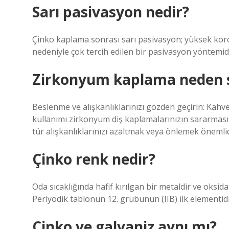
Sarı pasivasyon nedir?
Çinko kaplama sonrası sarı pasivasyon; yüksek kor
nedeniyle çok tercih edilen bir pasivasyon yöntemidi
Zirkonyum kaplama neden s
Beslenme ve alışkanlıklarınızı gözden geçirin: Kahve,
kullanımı zirkonyum diş kaplamalarınızın sararması
tür alışkanlıklarınızı azaltmak veya önlemek önemlid
Çinko renk nedir?
Oda sıcaklığında hafif kırılgan bir metaldir ve oksi
Periyodik tablonun 12. grubunun (IIB) ilk elementidi
Çinko ve galvaniz aynı mı?