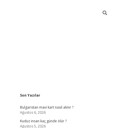
Sidebar
Son Yazılar
betci
vdcasino mobil giriş
ilbet casino
ilbet yeni giriş
Bet
Bulgaristan mavi kart nasıl alınır ?
Ağustos 6, 2026
Kuduz insan kaç günde ölür ?
Ağustos 5, 2026