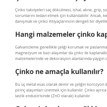
Çinko takviyeleri saç dökülmesi, ishal, akne, grip, so
sorunlarını tedavi etmek için kullanılabilir. Ancak, 
danışmak ve çinko ihtiyaçlarınızın dengeli bir diyet
Hangi malzemeler çinko kap
Galvanizleme genellikle çeliği korumak ve paslanmay
magnezyum ve bazı alaşımlar da çinko ile kaplanabil
malzemelerinde ve dekorasyon alanlarında yaygın ola
Çinko ne amaçla kullanılır?
Bu üç metal esas olarak demir ve çeliğin korozyon d
pirinç alaşımları üretmek için kullanılır. Çinko ayrı
lastik endüstrisinde (ZnO olarak) kullanılır.