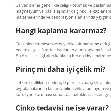
Galvanizleme genellikle çeliği korumak ve paslanmay
magnezyum ve bazı alaşımlar da çinko ile kaplanabil
malzemelerinde ve dekorasyon alanlarında yaygın ola
Hangi kaplama kararmaz?
Çelik oksitlenmeyen ve dayanıklı bir malzeme oldu
nedenle, çelik üzerine kaplanan altın kaplama bilezikl
Bu özellik, çeliği altın kaplama için en ideal malzeme
Pirinç mi daha iyi çelik mi?
İletken özellikleri nedeniyle pirinç levha, çelik ve 
uygulamalarında kullanılabilir. Çelik, alüminyum ve
korozyon koruması sunar. Üç metalden çelik en güçlü
Çinko tedavisi ne işe yarar?