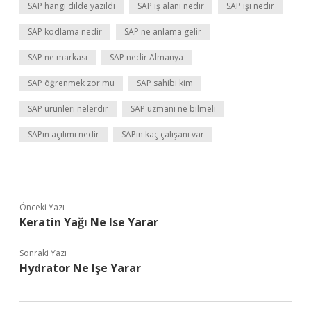
SAP hangi dilde yazıldı
SAP iş alanı nedir
SAP işi nedir
SAP kodlama nedir
SAP ne anlama gelir
SAP ne markası
SAP nedir Almanya
SAP öğrenmek zor mu
SAP sahibi kim
SAP ürünleri nelerdir
SAP uzmanı ne bilmeli
SAPın açılımı nedir
SAPın kaç çalışanı var
Önceki Yazı
Keratin Yağı Ne Ise Yarar
Sonraki Yazı
Hydrator Ne Işe Yarar