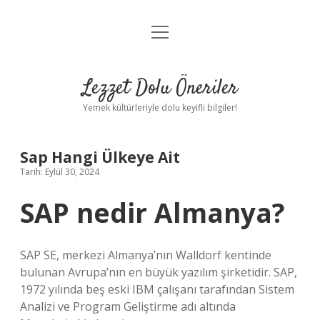
menüyü
Anasayfa
aç
Gizlilik Politikası
Lezzet Dolu Öneriler
Yasal Uyarı
Yemek kültürleriyle dolu keyifli bilgiler!
Hakkımızda
Sap Hangi Ülkeye Ait
Tarih: Eylül 30, 2024
SAP nedir Almanya?
SAP SE, merkezi Almanya’nın Walldorf kentinde
bulunan Avrupa’nın en büyük yazılım şirketidir. SAP,
1972 yılında beş eski IBM çalışanı tarafından Sistem
Analizi ve Program Geliştirme adı altında