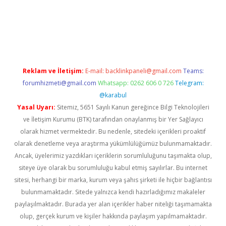
iş
Betexper giriş adresi güncellendi
betexper.xyz
m elexbet
Reklam ve İletişim:
E-mail:
backlinkpaneli@gmail.com
Teams:
forumhizmeti@gmail.com
Whatsapp: 0262 606 0 726
Telegram:
@karabul
Yasal Uyarı:
Sitemiz, 5651 Sayılı Kanun gereğince Bilgi Teknolojileri
ve İletişim Kurumu (BTK) tarafından onaylanmış bir Yer Sağlayıcı
olarak hizmet vermektedir. Bu nedenle, sitedeki içerikleri proaktif
olarak denetleme veya araştırma yükümlülüğümüz bulunmamaktadır.
Ancak, üyelerimiz yazdıkları içeriklerin sorumluluğunu taşımakta olup,
siteye üye olarak bu sorumluluğu kabul etmiş sayılırlar. Bu internet
sitesi, herhangi bir marka, kurum veya şahıs şirketi ile hiçbir bağlantısı
bulunmamaktadır. Sitede yalnızca kendi hazırladığımız makaleler
paylaşılmaktadır. Burada yer alan içerikler haber niteliği taşımamakta
olup, gerçek kurum ve kişiler hakkında paylaşım yapılmamaktadır.