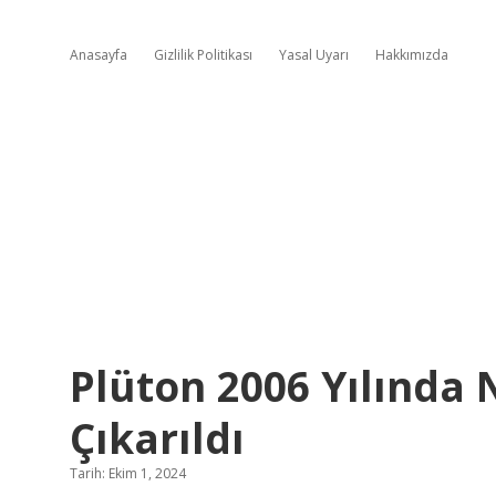
Anasayfa
Gizlilik Politikası
Yasal Uyarı
Hakkımızda
Plüton 2006 Yılında
Çıkarıldı
Tarih: Ekim 1, 2024