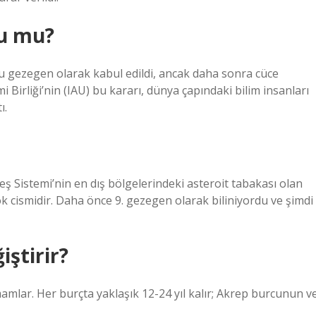
du mu?
 gezegen olarak kabul edildi, ancak daha sonra cüce
i Birliği’nin (IAU) bu kararı, dünya çapındaki bilim insanları
ı.
ş Sistemi’nin en dış bölgelerindeki asteroit tabakası olan
k cismidir. Daha önce 9. gezegen olarak biliniyordu ve şimdi
iştirir?
mlar. Her burçta yaklaşık 12-24 yıl kalır; Akrep burcunun v