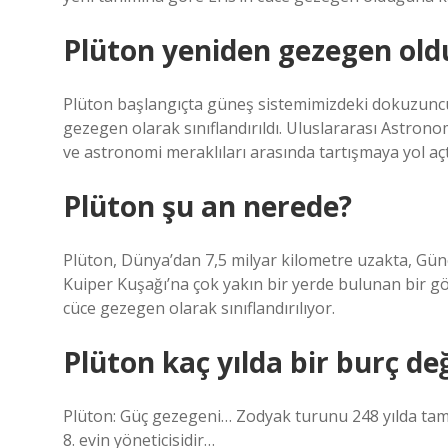
Plüton yeniden gezegen ol
Plüton başlangıçta güneş sistemimizdeki dokuzuncu
gezegen olarak sınıflandırıldı. Uluslararası Astronom
ve astronomi meraklıları arasında tartışmaya yol açt
Plüton şu an nerede?
Plüton, Dünya’dan 7,5 milyar kilometre uzakta, Güne
Kuiper Kuşağı’na çok yakın bir yerde bulunan bir gö
cüce gezegen olarak sınıflandırılıyor.
Plüton kaç yılda bir burç değ
Plüton: Güç gezegeni… Zodyak turunu 248 yılda tama
8. evin yöneticisidir…