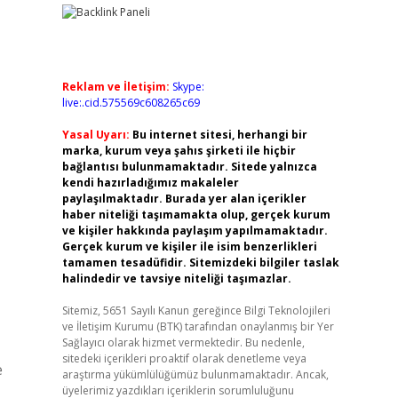
Reklam ve İletişim:
Skype:
live:.cid.575569c608265c69
Yasal Uyarı:
Bu internet sitesi, herhangi bir
marka, kurum veya şahıs şirketi ile hiçbir
bağlantısı bulunmamaktadır. Sitede yalnızca
kendi hazırladığımız makaleler
paylaşılmaktadır. Burada yer alan içerikler
haber niteliği taşımamakta olup, gerçek kurum
ve kişiler hakkında paylaşım yapılmamaktadır.
Gerçek kurum ve kişiler ile isim benzerlikleri
tamamen tesadüfidir. Sitemizdeki bilgiler taslak
halindedir ve tavsiye niteliği taşımazlar.
Sitemiz, 5651 Sayılı Kanun gereğince Bilgi Teknolojileri
ve İletişim Kurumu (BTK) tarafından onaylanmış bir Yer
Sağlayıcı olarak hizmet vermektedir. Bu nedenle,
sitedeki içerikleri proaktif olarak denetleme veya
e
araştırma yükümlülüğümüz bulunmamaktadır. Ancak,
üyelerimiz yazdıkları içeriklerin sorumluluğunu