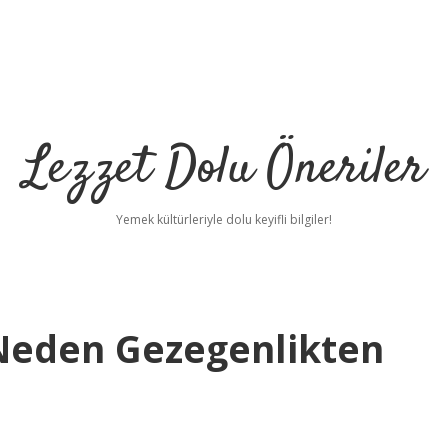
Lezzet Dolu Öneriler
Yemek kültürleriyle dolu keyifli bilgiler!
 Neden Gezegenlikten