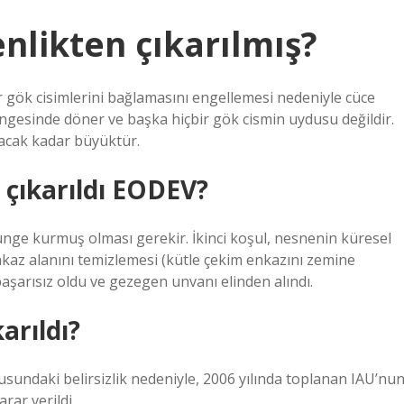
nlikten çıkarılmış?
r gök cisimlerini bağlamasını engellemesi nedeniyle cüce
rüngesinde döner ve başka hiçbir gök cismin uydusu değildir.
yacak kadar büyüktür.
 çıkarıldı EODEV?
ünge kurmuş olması gerekir. İkinci koşul, nesnenin küresel
enkaz alanını temizlemesi (kütle çekim enkazını zemine
başarısız oldu ve gezegen unvanı elinden alındı.
arıldı?
sundaki belirsizlik nedeniyle, 2006 yılında toplanan IAU’nu
rar verildi.