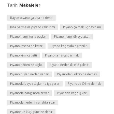
Tarih:
Makaleler
Bayan piyano çalana ne denir
Kısa parmakla piyano çalınır mı
Piyano çalmak uç beyin mi
Piyano hangi tuşla başlar
Piyano hangi ülkeye aittir
Piyano insana ne katar
Piyano kaç ayda öğrenilir
Piyano kim icat etti
Piyano la hangi parmak
Piyano neden 88 tuşlu
Piyano neden iki elle çalınır
Piyano tuşları neden yapılır
Piyanoda 5 oktav ne demek
Piyanoda beyaz tuşlar ne işe yarar
Piyanoda C4 ne demek
Piyanoda hangi notalar var
Piyanoda kaç tuş var
Piyanoda neden fa anahtarı var
Piyanonun küçüğüne ne denir