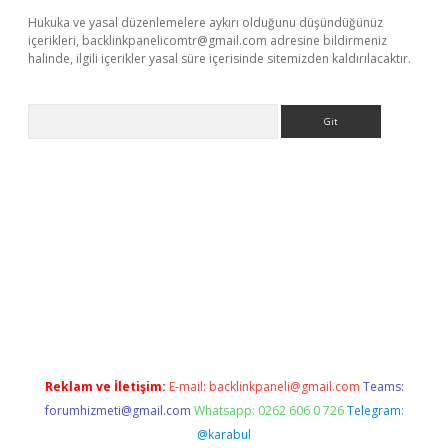
Hukuka ve yasal düzenlemelere aykırı olduğunu düşündüğünüz
içerikleri,
backlinkpanelicomtr@gmail.com
adresine bildirmeniz
halinde, ilgili içerikler yasal süre içerisinde sitemizden kaldırılacaktır.
Arama
riş
Betexper giriş adresi güncellendi
betexper.xyz
m elexbet
Reklam ve İletişim:
E-mail:
backlinkpaneli@gmail.com
Teams:
forumhizmeti@gmail.com
Whatsapp: 0262 606 0 726
Telegram:
@karabul