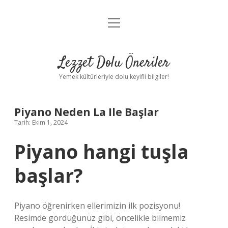
menüyü
Anasayfa
aç
Gizlilik Politikası
Lezzet Dolu Öneriler
Yasal Uyarı
Yemek kültürleriyle dolu keyifli bilgiler!
Hakkımızda
Piyano Neden La Ile Başlar
Tarih: Ekim 1, 2024
Piyano hangi tuşla
başlar?
Piyano öğrenirken ellerimizin ilk pozisyonu!
Resimde gördüğünüz gibi, öncelikle bilmemiz