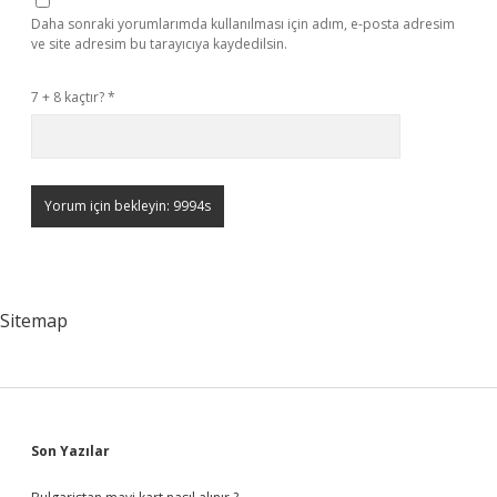
Daha sonraki yorumlarımda kullanılması için adım, e-posta adresim
ve site adresim bu tarayıcıya kaydedilsin.
7 + 8 kaçtır?
*
Sitemap
Sidebar
Son Yazılar