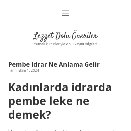
menüyü
Anasayfa
aç
Gizlilik Politikası
Lezzet Dolu Öneriler
Yasal Uyarı
Yemek kültürleriyle dolu keyifli bilgiler!
Hakkımızda
Pembe Idrar Ne Anlama Gelir
Tarih: Ekim 1, 2024
Kadınlarda idrarda
pembe leke ne
demek?